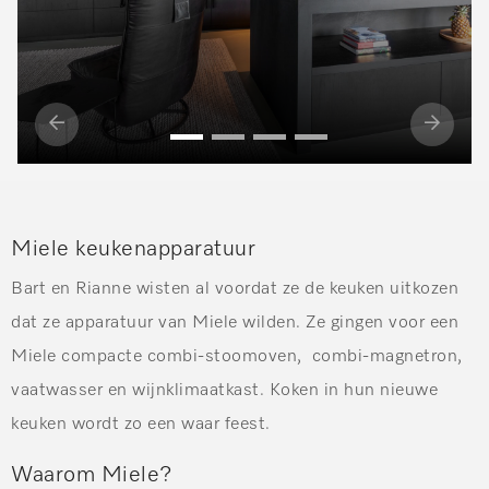
Vorige
Volge
slide
slide
Miele keukenapparatuur
Bart en Rianne wisten al voordat ze de keuken uitkozen
dat ze apparatuur van Miele wilden. Ze gingen
voor een
Miele compacte
combi-
stoomoven
,
combi-magnetron
,
vaatwasser en wijnklimaatkast.
K
oken in hun
nieuwe
keuken wordt zo een waar feest
.
Waarom Miele?