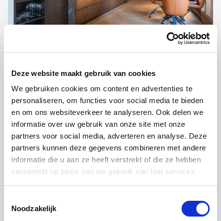
De keuken van... Paula & Arie
Deze website maakt gebruik van cookies
In ‘De keuken van …’ nemen we via onze
We gebruiken cookies om content en advertenties te
keukenleveranciers een kijkje in de keuken
personaliseren, om functies voor social media te bieden
en om ons websiteverkeer te analyseren. Ook delen we
van Miele klanten. Wat voor keuken hebben
informatie over uw gebruik van onze site met onze
ze? Waarom kiezen zij voor Miele? Welke
partners voor social media, adverteren en analyse. Deze
apparaten gebruiken ze en wat zijn hun
partners kunnen deze gegevens combineren met andere
ervaringen? Je leest het in deze unieke
informatie die u aan ze heeft verstrekt of die ze hebben
verzameld op basis van uw gebruik van hun services.
rubriek.
Toestemmingsselectie
Noodzakelijk