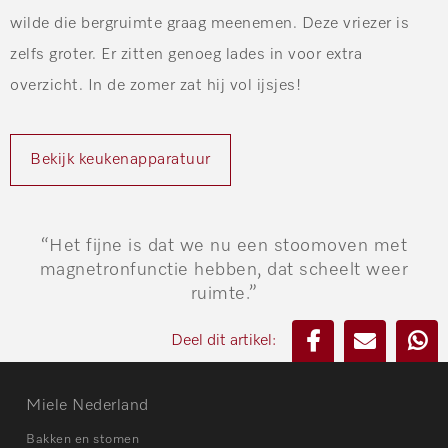
wilde die bergruimte graag meenemen. Deze vriezer is
zelfs groter. Er zitten genoeg lades in voor extra
overzicht. In de zomer zat hij vol ijsjes!
Bekijk keukenapparatuur
“Het fijne is dat we nu een stoomoven met
magnetronfunctie hebben, dat scheelt weer
ruimte.”
Deel dit artikel:
Miele Nederland
Bakken en stomen