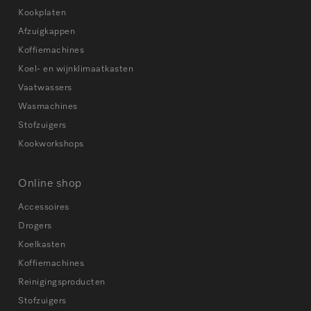
Kookplaten
Afzuigkappen
Koffiemachines
Koel- en wijnklimaatkasten
Vaatwassers
Wasmachines
Stofzuigers
Kookworkshops
Online shop
Accessoires
Drogers
Koelkasten
Koffiemachines
Reinigingsproducten
Stofzuigers