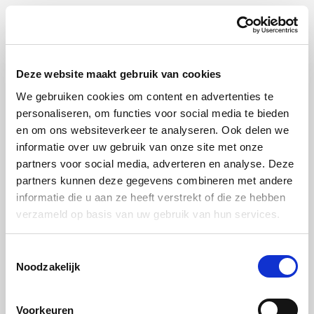
Deze website maakt gebruik van cookies
We gebruiken cookies om content en advertenties te
Waar komt dat barretje vandaan?
personaliseren, om functies voor social media te bieden
Ik bedacht de bar. Ik wilde alleen niet dat het standaard
en om ons websiteverkeer te analyseren. Ook delen we
informatie over uw gebruik van onze site met onze
werd. Mij leek het gaaf dat de bar niet geïntegreerd werd
partners voor social media, adverteren en analyse. Deze
in het werkblad, maar er iets bovenop en meer richting de
partners kunnen deze gegevens combineren met andere
woonkamer. Dat maakt het geheel meer speels en ben je
informatie die u aan ze heeft verstrekt of die ze hebben
verzameld op basis van uw gebruik van hun services.
meer in verbinding met de woonkamer.
Ik zie een televisie in de keuken. Een bewuste keuze?
Toestemmingsselectie
Noodzakelijk
We kozen bewust voor een televisie in de keuken, omdat
ik én van kookprogramma’s hou én de kinderen hier dan
Voorkeuren