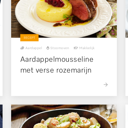
RECEPT
Aardappel
Stoomoven
Makkelijk
Aardappelmousseline
met verse rozemarijn