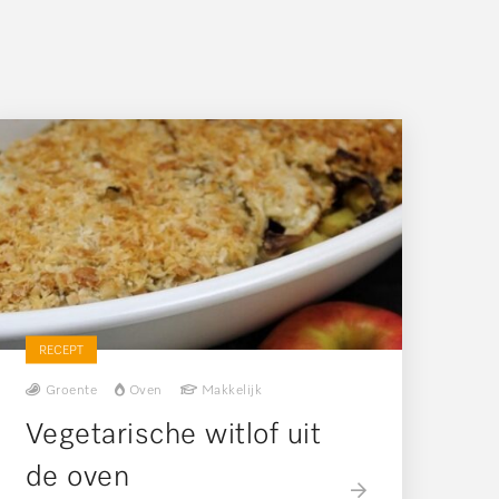
RECEPT
Groente
Oven
Makkelijk
Vegetarische witlof uit
de oven