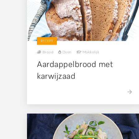
RECEPT
Brood
Oven
Makkelijk
Aardappelbrood met
karwijzaad