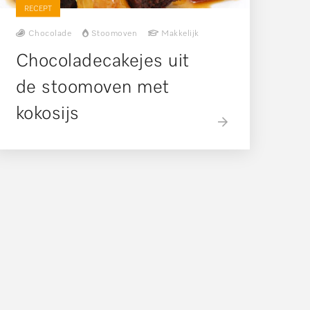
RECEPT
Chocolade
Stoomoven
Makkelijk
Chocoladecakejes uit
de stoomoven met
kokosijs