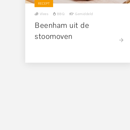
RECEPT
Vlees
BBQ
Gemiddeld
Beenham uit de
stoomoven