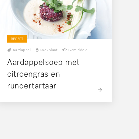
RECEPT
Aardappel
Kookplaat
Gemiddeld
Aardappelsoep met
citroengras en
rundertartaar