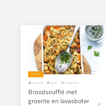
RECEPT
Groente
Oven
Makkelijk
Broodsoufflé met
groente en lavasboter