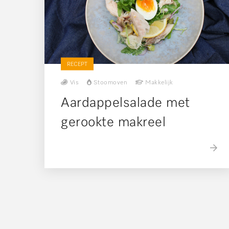
RECEPT
Vis
Stoomoven
Makkelijk
Aardappelsalade met
gerookte makreel