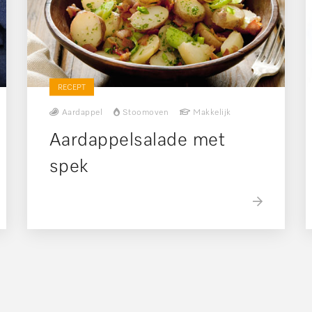
RECEPT
Aardappel
Stoomoven
Makkelijk
Aardappelsalade met
spek