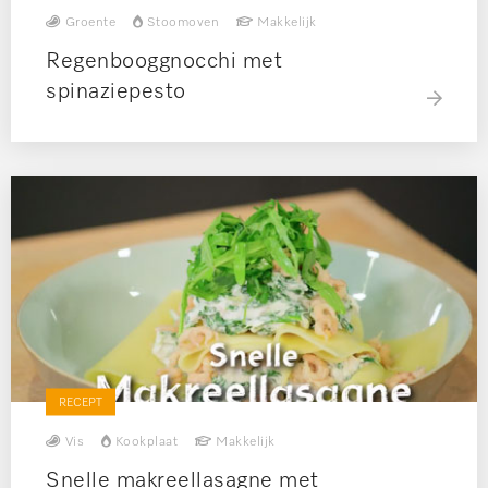
Groente
Stoomoven
Makkelijk
Regenbooggnocchi met
spinaziepesto
RECEPT
Vis
Kookplaat
Makkelijk
Snelle makreellasagne met