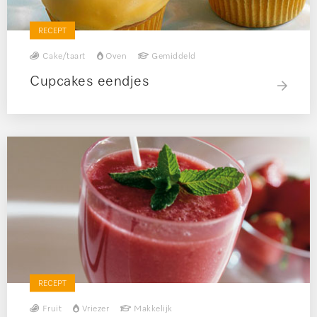
RECEPT
Cake/taart
Oven
Gemiddeld
Cupcakes eendjes
RECEPT
Fruit
Vriezer
Makkelijk