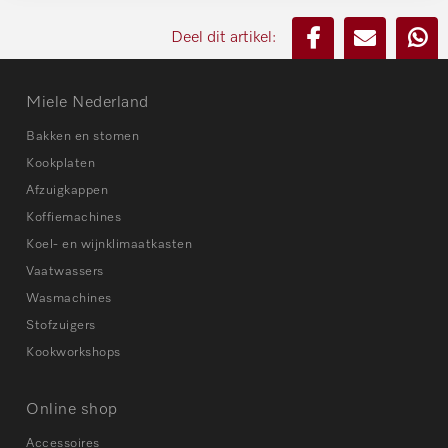
Deel dit artikel:
Miele Nederland
Bakken en stomen
Kookplaten
Afzuigkappen
Koffiemachines
Koel- en wijnklimaatkasten
Vaatwassers
Wasmachines
Stofzuigers
Kookworkshops
Online shop
Accessoires