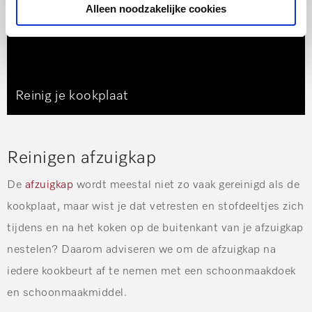
Alleen noodzakelijke cookies
Reinig je kookplaat
Reinigen afzuigkap
De
afzuigkap
wordt meestal niet zo vaak gereinigd als de
kookplaat, maar wist je dat vetresten en stofdeeltjes zich
tijdens en na het koken op de buitenkant van je afzuigkap
nestelen? Daarom adviseren we om de afzuigkap na
iedere kookbeurt af te nemen met een schoonmaakdoek
en schoonmaakmiddel.