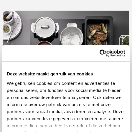
Deze website maakt gebruik van cookies
Reinigen kookplaat
We gebruiken cookies om content en advertenties te
Om hygiënisch te blijven koken, is het belangrijk dat ook
personaliseren, om functies voor social media te bieden
en om ons websiteverkeer te analyseren. Ook delen we
je kookplaat schoon blijft. Laat de kookplaat afkoelen en
informatie over uw gebruik van onze site met onze
gebruik het juiste gereedschap. Miele
Glaskeramiek en
partners voor social media, adverteren en analyse. Deze
RVS-reiniger
is perfect voor het reinigen van jouw
partners kunnen deze gegevens combineren met andere
informatie die u aan ze heeft verstrekt of die ze hebben
kookplaat. Het verwijdert vet, ingebrande etensresten en