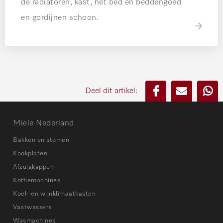
de radiatoren, kast, het bed en beddengoed
en gordijnen schoon.
Deel dit artikel:
Miele Nederland
Bakken en stomen
Kookplaten
Afzuigkappen
Koffiemachines
Koel- en wijnklimaatkasten
Vaatwassers
Wasmachines