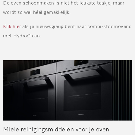
De oven schoonmaken is niet het leukste taakje, maar
wordt zo wel héél gemakkelijk.
Klik hier
als je nieuwsgierig bent naar combi-stoomovens
met HydroClean.
Miele reinigingsmiddelen voor je oven