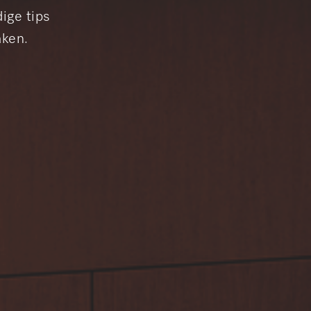
ige tips
aken.