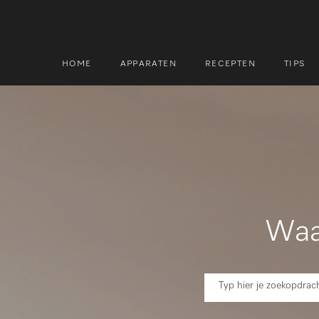
HOME
APPARATEN
RECEPTEN
TIPS
Zoek
Zoek
Waa
Zoek
Zoek