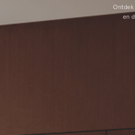
Ontdek 
en d