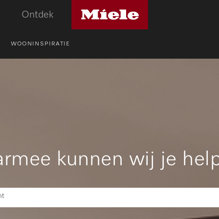
Miele
Ontdek
logo
WOONINSPIRATIE
rmee kunnen wij je hel