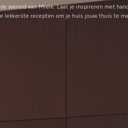
de wereld van Miele. Laat je inspireren met hand
e lekkerste recepten om je huis jouw thuis te m