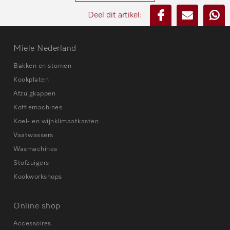
Deel dit artikel:
Miele Nederland
Bakken en stomen
Kookplaten
Afzuigkappen
Koffiemachines
Koel- en wijnklimaatkasten
Vaatwassers
Wasmachines
Stofzuigers
Kookworkshops
Online shop
Accessoires