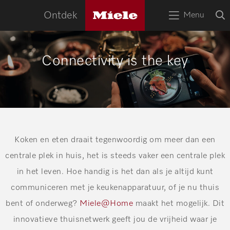
naa
Miele
O
Ontdek
Menu
logo
Open
z
bov
het
menu
HOME
Connectivity is the key
Zoek
Zoek
APPARATEN
RECEPTEN
SERVICE
TIPS
Koken en eten draait tegenwoordig om meer dan een
centrale plek in huis, het is steeds vaker een centrale plek
WOONINSPIRATIE
in het leven. Hoe handig is het dan als je altijd kunt
communiceren met je keukenapparatuur, of je nu thuis
bent of onderweg?
Miele@Home
maakt het mogelijk. Dit
innovatieve thuisnetwerk geeft jou de vrijheid waar je