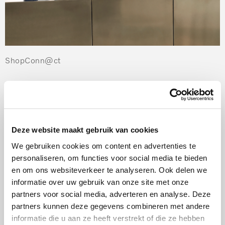
ShopConn@ct
Heb je een inspirerend gerecht gevonden? Bestel de
ingrediënten dan direct via ShopConn@ct! Ook
onderhoudsproducten shop je eenvoudig via deze
Deze website maakt gebruik van cookies
handige functie. Sterker nog, ShopConn@ct stuurt je
We gebruiken cookies om content en advertenties te
een melding als je voorraad bijna op is. Via het bericht
personaliseren, om functies voor social media te bieden
kom je direct in de
Miele webshop
terecht. Zo bespaar je
en om ons websiteverkeer te analyseren. Ook delen we
jezelf een hoop tijd en moeite.
informatie over uw gebruik van onze site met onze
partners voor social media, adverteren en analyse. Deze
SmartStart
partners kunnen deze gegevens combineren met andere
informatie die u aan ze heeft verstrekt of die ze hebben