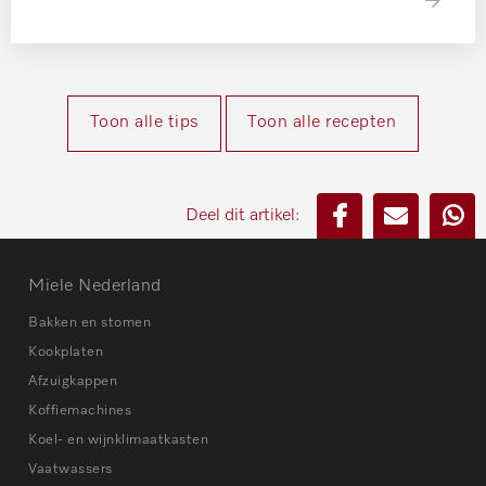
Toon alle tips
Toon alle recepten
Deel dit artikel:
Miele Nederland
Bakken en stomen
Kookplaten
Afzuigkappen
Koffiemachines
Koel- en wijnklimaatkasten
Vaatwassers