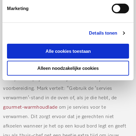
het gerecht warm wilt houden zonder het uit te laten
Marketing
drogen? “
Verwijder de bratometer en zet de oven op
dezelfde temperatuur die je hebt ingesteld als
Details tonen
kerntemperatuur, zo houd je het vlees warm zonder
doorgaren.”
Alle cookies toestaan
Warme borden = tijd winnen
Alleen noodzakelijke cookies
Een warm bord geeft niet alleen extra genot tijdens het
diner, het helpt je ook wat tijd te winnen tijdens de
voorbereiding. Mark vertelt: “
Gebruik de ‘s
ervies
verwarmen’-stand in de oven of, als je die hebt, de
gourmet-warmhoudlade
om je servies voor te
verwarmen. Dit zorgt ervoor dat je gerechten niet
afkoelen wanneer je het op een koud bord legt en geeft
jou als thuis-chef net een beetje extra tijd om jouw