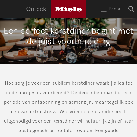
naa
Miele
O
Ontdek
Menu
logo
Open
z
bov
het
menu
HOME
Een perfect kerstdiner begint met
de juist voorbereiding
Zoek
Zoek
APPARATEN
RECEPTEN
SERVICE
TIPS
Hoe zorg je voor een subliem kerstdiner waarbij alles tot
in de puntjes is voorbereid? De decembermaand is een
WOONINSPIRATIE
periode van ontspanning en samenzijn, maar tegelijk ook
een van extra stress. Wie vrienden en familie heeft
uitgenodigd voor een kerstdiner wil natuurlijk zijn of haar
beste gerechten op tafel toveren. Een goede