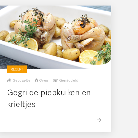
RECEPT
Gevogelte
Oven
Gemiddeld
Gegrilde piepkuiken en
krieltjes