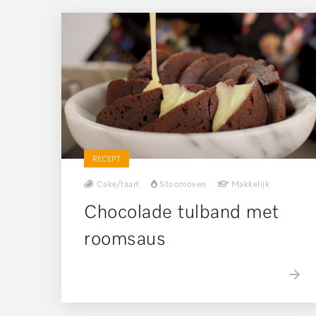
RECEPT
Cake/taart
Stoomoven
Makkelijk
Chocolade tulband met
roomsaus