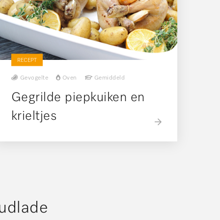
RECEPT
Gevogelte
Oven
Gemiddeld
Gegrilde piepkuiken en
krieltjes
oudlade