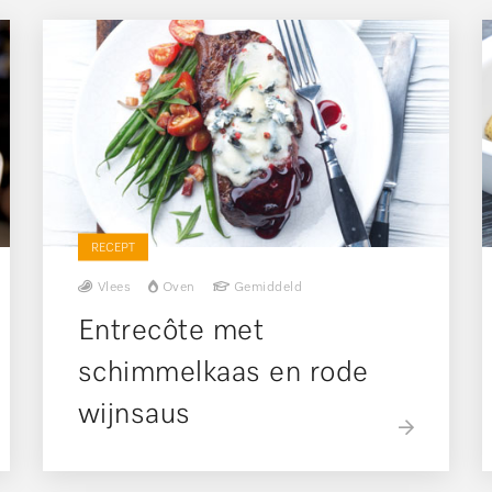
RECEPT
Vlees
Oven
Gemiddeld
Entrecôte met
schimmelkaas en rode
wijnsaus