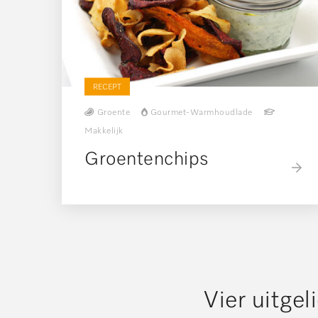
RECEPT
Groente
Gourmet-Warmhoudlade
Makkelijk
Groentenchips
Vier uitge