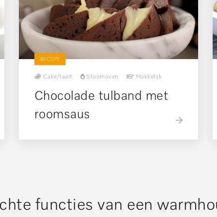
RECEPT
Cake/taart
Stoomoven
Makkelijk
Chocolade tulband met
roomsaus
lichte functies van een warmh