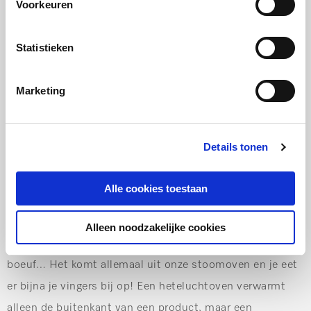
Voorkeuren
kleuren: kristalgrijs aan de kant van de tafel en wit in de
keuken. We wonen dichtbij het strand en zitten veel op
Statistieken
het water met onze boot. De zee, de duinen en het
buitenleven waren een inspiratiebron voor het
Marketing
kleurenpalet. Zandtinten geven de keuken namelijk een
rustige en tijdloze uitstraling.
Details tonen
Jullie hebben een stoomoven en een oven met
magnetron van Miele. Welke gerechten maken jullie graag
Alle cookies toestaan
in de stoomoven?
De stoomoven is een van de beste aankopen van onze
Alleen noodzakelijke cookies
keuken! Kipfilet omwikkeld met katenspek, Côte de
boeuf… Het komt allemaal uit onze stoomoven en je eet
er bijna je vingers bij op! Een heteluchtoven verwarmt
alleen de buitenkant van een product, maar een