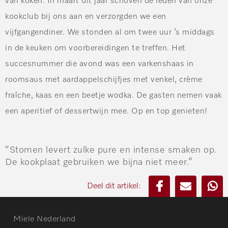
van koken. In maart dit jaar schoven de leden van onze
kookclub bij ons aan en verzorgden we een
vijfgangendiner. We stonden al om twee uur ’s middags
in de keuken om voorbereidingen te treffen. Het
succesnummer die avond was een varkenshaas in
roomsaus met aardappelschijfjes met venkel, crème
fraîche, kaas en een beetje wodka. De gasten nemen vaak
een aperitief of dessertwijn mee. Op en top genieten!
“Stomen levert zulke pure en intense smaken op.
De kookplaat gebruiken we bijna niet meer.”
Deel dit artikel:
Miele Nederland