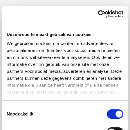
De eettafel die jullie zoon heeft ontworpen was het
uitgangspunt van het keukenontwerp. Wisten jullie
Deze website maakt gebruik van cookies
meteen wat voor keuken jullie wilden?
We gebruiken cookies om content en advertenties te
De indeling was eigenlijk meteen duidelijk en gericht op
personaliseren, om functies voor social media te bieden
functionaliteit en opbergruimte: de kastenwand met de
en om ons websiteverkeer te analyseren. Ook delen we
informatie over uw gebruik van onze site met onze
apparatuur, het spoelgedeelte tegen de muur en koken en
partners voor social media, adverteren en analyse. Deze
snijden op het eiland. Naast het eiland staat de tafel die
partners kunnen deze gegevens combineren met andere
mijn zoon heeft ontworpen met eikenhouten poten en
informatie die u aan ze heeft verstrekt of die ze hebben
verzameld op basis van uw gebruik van hun services.
een blad van grijs composiet. Over onze strakke keuken
met glazen fronten en een keramisch blad met een
Toestemmingsselectie
betonlook waren we het vrij snel eens. Om de
Noodzakelijk
verschillende functies van onze woonkeuken te
benadrukken, hebben de fronten twee verschillende