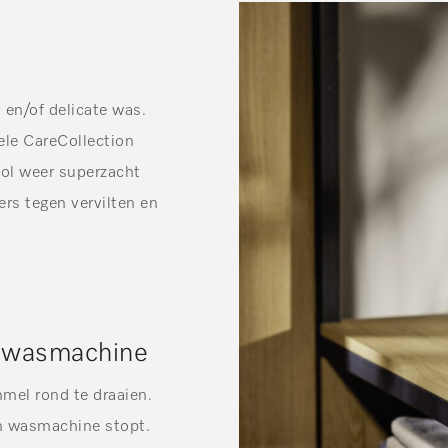
 en/of delicate was.
ele CareCollection
wol weer superzacht
rs tegen vervilten en
én wasmachine
mel rond te draaien.
én wasmachine stopt.