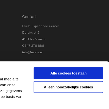
Contact
Miele Experience Center
De Limiet 2
4131 NR Vianen
0347 378 888
info@miele.nl
Volg Miele
Alle cookies toestaan
Bezoek
Bezoek
Bezoek
Visit
al media te
onze
onze
onze
our
 van onze
Alleen noodzakelijke cookies
Facebook
Instagram
Youtube
Pinterest
deze gegevens
 op basis van