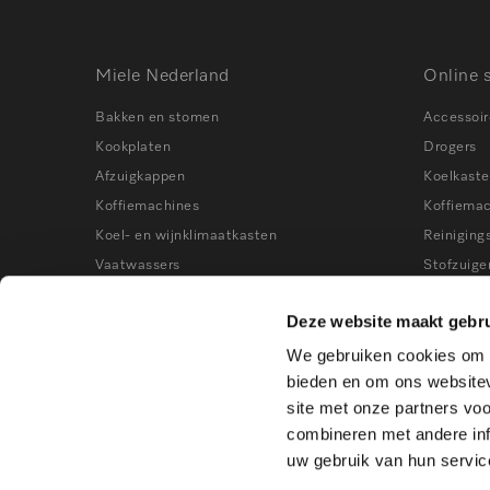
Miele Nederland
Online 
Bakken en stomen
Accessoir
Kookplaten
Drogers
Afzuigkappen
Koelkast
Koffiemachines
Koffiema
Koel- en wijnklimaatkasten
Reiniging
Vaatwassers
Stofzuige
Wasmachines
Stoomove
Deze website maakt gebru
Stofzuigers
Vaatwass
We gebruiken cookies om c
Kookworkshops
Vrieskast
bieden en om ons websitev
Wasmach
site met onze partners vo
Wijnklima
combineren met andere inf
uw gebruik van hun servic