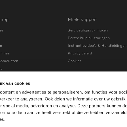
shop
Miele support
es
Serviceafspraak maken
Eerste hulp bij storingen
en
Instructievideo’s & Handleidingen
chines
Privacy beleid
sproducten
Cookies
rs
ns
Tips bij storingen
ik van cookies
ers
ontent en advertenties te personaliseren, om functies voor soci
en
erkeer te analyseren. Ook delen we informatie over uw gebruik
ines
or social media, adverteren en analyse. Deze partners kunnen 
atkasten
ormatie die u aan ze heeft verstrekt of die ze hebben verzameld
es.