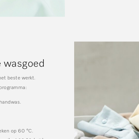
pe wasgoed
et beste werkt.
e programma:
 handwas.
ken op 60 °C.