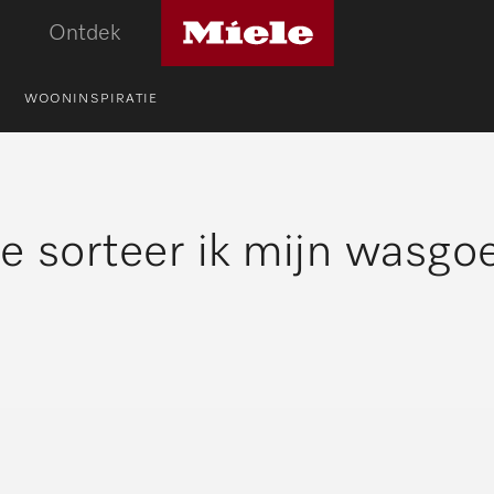
Miele
Ontdek
logo
WOONINSPIRATIE
e sorteer ik mijn wasgo