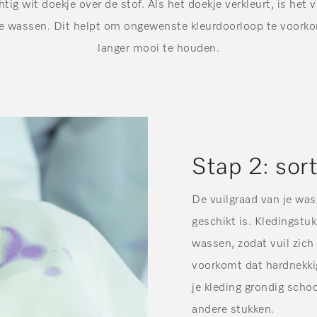
ig wit doekje over de stof. Als het doekje verkleurt, is het
 te wassen. Dit helpt om ongewenste kleurdoorloop te voork
langer mooi te houden.
Stap 2: sor
De vuilgraad van je w
geschikt is. Kledingstu
wassen, zodat vuil zich
voorkomt dat hardnekkig
je kleding grondig scho
andere stukken.