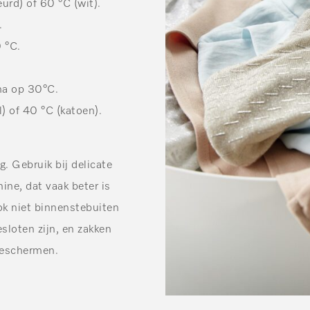
rd) of 60 °C (wit).
.
 °C.
ma op 30°C.
 of 40 °C (katoen).
g. Gebruik bij delicate
e, dat vaak beter is
k niet binnenstebuiten
sloten zijn, en zakken
beschermen.