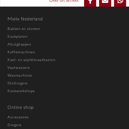
Deel dit artikel:
Miele Nederland
Bakken en stomen
Kookplaten
Afzuigkappen
Koffiemachines
Koel- en wijnklimaatkasten
Vaatwassers
Wasmachines
Stofzuigers
Kookworkshops
Online shop
Accessoires
Drogers