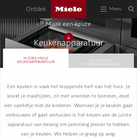
naa
Miele
O
Ontdek
Menu
logo
Open
z
bov
het
Maak een keuze
menu
HOME
Zoek
Zoek
Keukenapparatuur
APPARATEN
IK ZOEK MIELE
IK HEB MIELE
KEUKENAPPARATUUR
RECEPTEN
SERVICE
KEUKENAPPARATUUR
TIPS
Een keuken is vaak het kloppende hart van het huis. Je
kookt je maaltijden, zit met vrienden te borrelen, doet
WOONINSPIRATIE
een spelletje met de kinderen. Wanneer je je keuken gaat
verbouwen of gaat verhuizen is het kiezen van de juiste
apparatuur van belang om jarenlang plezier te hebben
van je keuken. We helpen je graag op weg.