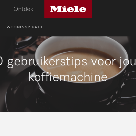
Miele
Ontdek
logo
WOONINSPIRATIE
0 gebruikerstips voor jo
koffiemachine