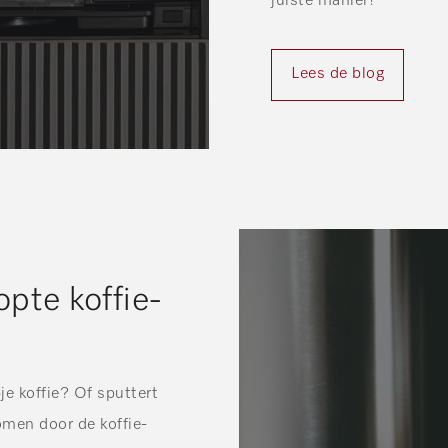
juiste manier!
Lees de blog
pte koffie-
je koffie? Of sputtert
omen door de koffie-