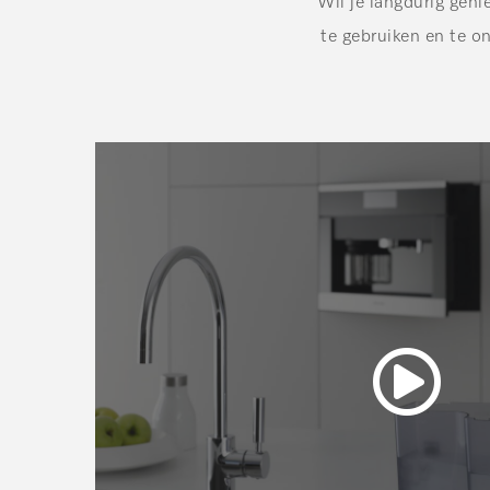
Wil je langdurig gen
te gebruiken en te o