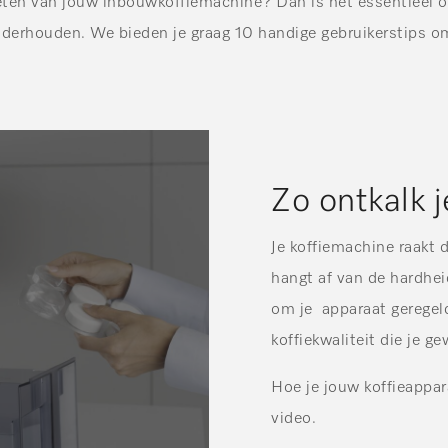
ieten van jouw inbouwkoffiemachine? Dan is het essentieel o
nderhouden. We bieden je graag 10 handige gebruikerstips om 
Zo ontkalk 
Je koffiemachine raakt d
hangt af van de hardheid
om je apparaat geregeld
koffiekwaliteit die je g
Hoe je jouw koffieappara
video.