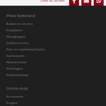
Deel dit artikel:
Miele Nederland
Bakken en stomen
Kookplaten
Afzuigkappen
Koffiemachines
Koel- en wijnklimaatkasten
Vaatwassers
Wasmachines
Stofzuigers
Kookworkshops
Online shop
Accessoires
Drogers