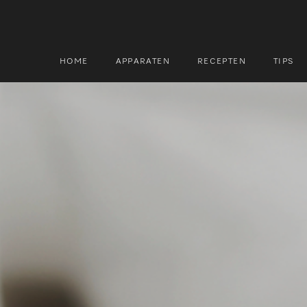
HOME
APPARATEN
RECEPTEN
TIPS
Zoek
Zoek