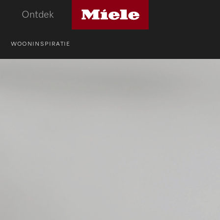
Miele
Ontdek
logo
WOONINSPIRATIE