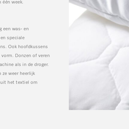
n één week.
ig een was- en
en speciale
ns. Ook hoofdkussens
n vorm. Donzen of veren
hine als in de droger.
ze weer heerlijk
uit het textiel om