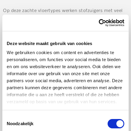
Op deze zachte vloertypes werken stofzuigers met veel
zuigkracht het beste. Kies bijvoorbeeld voor een
turboborstel. Deze heeft genoeg power om ook
dieperliggende stofjes en vuiltjes te verwijderen. De kans
Deze website maakt gebruik van cookies
bestaat wel dat los gelegde vloeren omhoog worden
We gebruiken cookies om content en advertenties te
getrokken. Maar dat los je eenvoudig op door de
personaliseren, om functies voor social media te bieden
zuigkracht even een standje lager te zetten.
en om ons websiteverkeer te analyseren. Ook delen we
informatie over uw gebruik van onze site met onze
partners voor social media, adverteren en analyse. Deze
partners kunnen deze gegevens combineren met andere
Welke vloer heb jij?
informatie die u aan ze heeft verstrekt of die ze hebben
verzameld op basis van uw gebruik van hun services.
Toestemmingsselectie
Noodzakelijk
Harde ondervloer
Zachte ondervloer