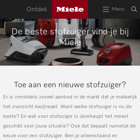
naa
Miele
O
Ontdek
Menu
logo
Open
z
bov
het
menu
HOME
De beste stofzuiger vind je bij
Miele
Zoek
Zoek
APPARATEN
RECEPTEN
SERVICE
Toe aan een nieuwe stofzuiger?
TIPS
Er is inmiddels zoveel aanbod in de markt dat je makkelijk
WOONINSPIRATIE
het overzicht kwijtraakt. Want welke stofzuiger is nu de
beste? En wat voor stofzuiger is überhaupt het meest
geschikt voor jouw situatie? Ook dat bepaalt namelijk de
keuze voor een stofzuiger. Ben je alleenstaand en