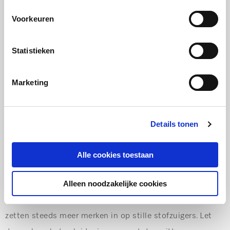
Voorkeuren
Statistieken
Marketing
Details tonen
Geluid
Alle cookies toestaan
Wanneer je iemand vraagt wat het meer irritant is aan
Alleen noodzakelijke cookies
een stofzuiger, zegt men vaak ‘het geluid’. En ja, dat kan
inderdaad behoorlijk op je zenuwen werken. Daarom
zetten steeds meer merken in op stille stofzuigers. Let