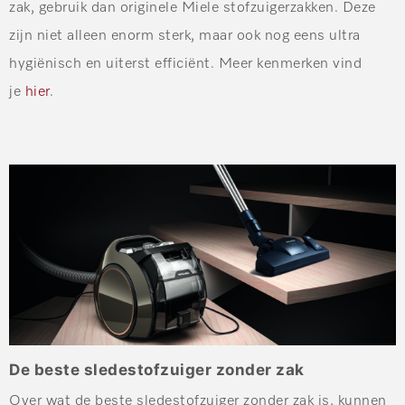
zak, gebruik dan originele Miele stofzuigerzakken. Deze
zijn niet alleen enorm sterk, maar ook nog eens ultra
hygiënisch en uiterst efficiënt. Meer kenmerken vind
je
hier
.
De beste sledestofzuiger zonder zak
Over wat de beste sledestofzuiger zonder zak is, kunnen