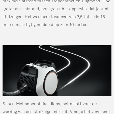
maximale afstand tussen stopcontact en zuigmond. Hoe
groter deze afstand, hoe groter het oppervlak dat je kunt
stofzuigen. Het werkbereik varieert van 7,5 tot zelfs 15
meter, maar ligt gemiddeld op zo’n 10 meter.
Snoer
. Met snoer of draadloos, het maakt voor de
werking van een stofzuiger niet uit. Vind je het vervelend