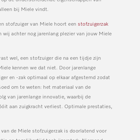
n op de onderscheidende eigenschappen van
lleen bij Miele vindt.
een stofzuiger van Miele hoort een
stofzuigerzak
 wij achter nog jarenlang plezier van jouw Miele
vast wel, een stofzuiger die na een tijdje zijn
 Miele kennen we dat niet. Door jarenlange
uiger en -zak optimaal op elkaar afgestemd zodat
 Goed om te weten: het materiaal van de
olg van jarenlange innovatie, waarbij de
nóóit aan zuigkracht verliest. Optimale prestaties,
 van de Miele stofzuigerzak is doorlatend voor