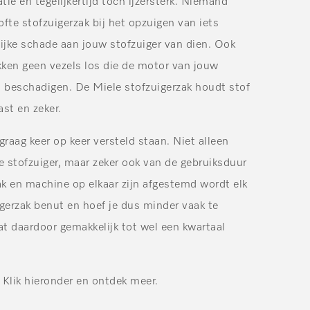
tie en tegelijkertijd toch ijzersterk. Niemand
ofte stofzuigerzak bij het opzuigen van iets
ijke schade aan jouw stofzuiger van dien. Ook
kken geen vezels los die de motor van jouw
 beschadigen. De Miele stofzuigerzak houdt stof
ast en zeker.
 graag keer op keer versteld staan. Niet alleen
e stofzuiger, maar zeker ook van de gebruiksduur
ak en machine op elkaar zijn afgestemd wordt elk
gerzak benut en hoef je dus minder vaak te
at daardoor gemakkelijk tot wel een kwartaal
Klik hieronder en ontdek meer.