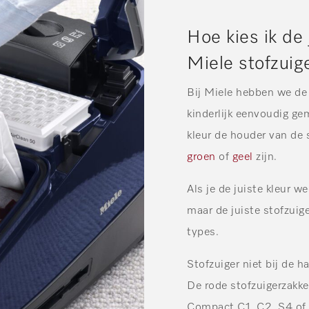
Hoe kies ik de 
Miele stofzuig
Bij Miele hebben we de 
kinderlijk eenvoudig ge
kleur de houder van de 
groen
of
geel
zijn.
Als je de juiste kleur w
maar de juiste stofzuige
types.
Stofzuiger niet bij de 
De rode stofzuigerzakke
Compact C1, C2, S4 of