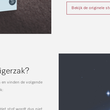
Bekijk de originele s
igerzak?
n en vinden de volgende
k:
Het stof wordt dus niet