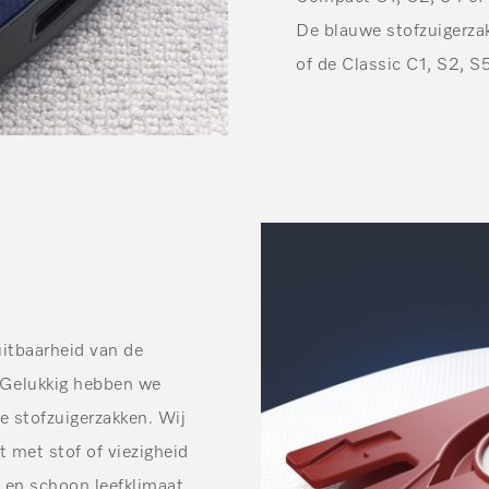
De blauwe stofzuigerza
of de Classic C1, S2, S5
luitbaarheid van de
r. Gelukkig hebben we
e stofzuigerzakken. Wij
 met stof of viezigheid
 en schoon leefklimaat.