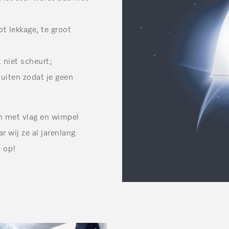
ot lekkage, te groot
 niet scheurt;
luiten zodat je geen
en met vlag en wimpel
r wij ze al jarenlang
 op!