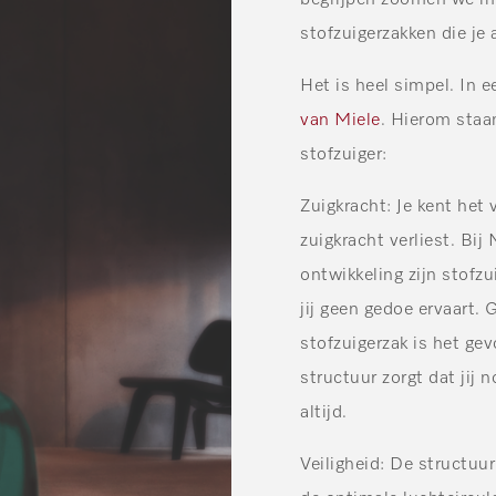
begrijpen zoomen we i
stofzuigerzakken die je a
Het is heel simpel. In 
van Miele
. Hierom staan
stofzuiger:
Zuigkracht
: Je kent het 
zuigkracht verliest. Bij
ontwikkeling zijn stofz
jij geen gedoe ervaart.
stofzuigerzak is het gev
structuur zorgt dat jij 
altijd.
Veiligheid
: De structuur