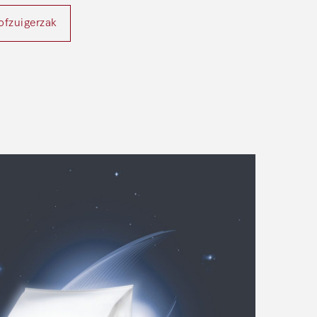
tofzuigerzak