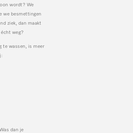
choon wordt? We
hoe we besmettingen
nd ziek, dan maakt
k écht weg?
g te wassen, is meer
j:
 Was dan je