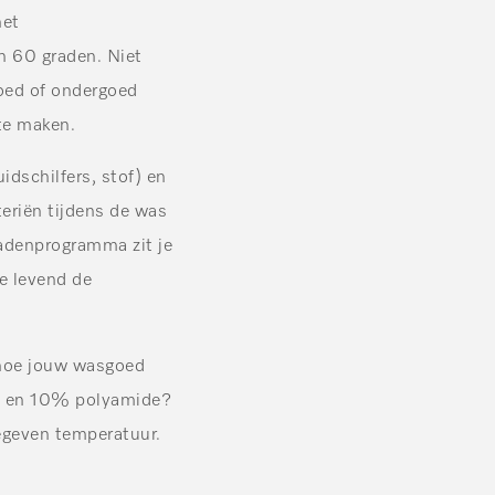
het
n 60 graden. Niet
oed of ondergoed
te maken.
idschilfers, stof) en
eriën tijdens de was
adenprogramma zit je
ie levend de
 hoe jouw wasgoed
en en 10% polyamide?
egeven temperatuur.