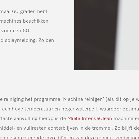
imaal 60 graden hebt
smachines beschikken
d voor een 60-
n displaymelding. Zo ben
e reiniging het programma ‘Machine reinigen’ (als dit op je 
een hoge temperatuur en hoger waterpeil, waardoor optima
fecte aanvulling hierop is de
Miele IntenseClean
machinerei
del- en vuilresten achterblijven in de trommel. Zo blijft dez
n desinfecterende ingrediënten van deze reiniger verdwijne