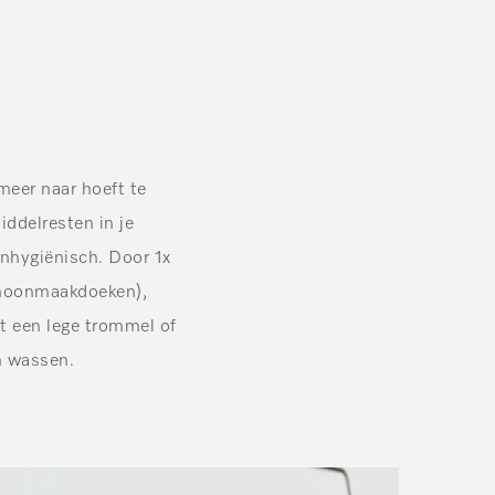
meer naar hoeft te
iddelresten in je
onhygiënisch. Door 1x
choonmaakdoeken),
t een lege trommel of
h wassen.