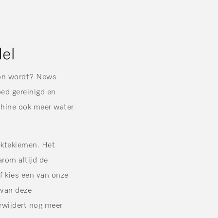
del
hoon wordt? News
oed gereinigd en
chine ook meer water
iektekiemen. Het
rom altijd de
f kies een van onze
 van deze
rwijdert nog meer