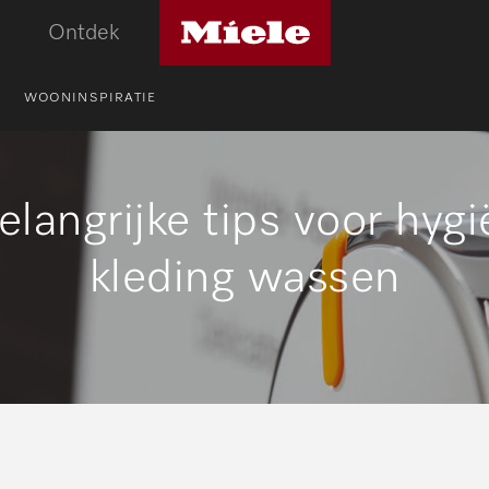
Miele
Ontdek
logo
WOONINSPIRATIE
elangrijke tips voor hyg
kleding wassen