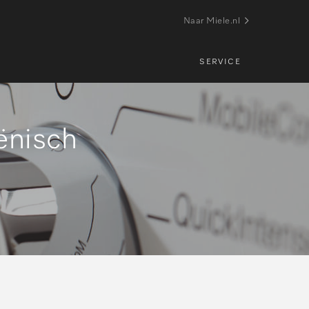
Naar Miele.nl
SERVICE
iënisch