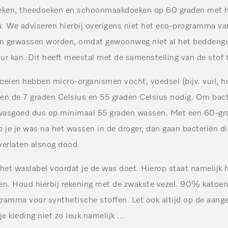
ken, theedoeken en schoonmaakdoeken op 60 graden met 
We adviseren hierbij overigens niet het eco-programma va
den gewassen worden, omdat gewoonweg niet al het beddeng
ur kan. Dit heeft meestal met de samenstelling van de stof 
eien hebben micro-organismen vocht, voedsel (bijv. vuil, hu
en de 7 graden Celsius en 55 graden Celsius nodig. Om bact
 wasgoed dus op minimaal 55 graden wassen. Met een 60-gr
 je je was na het wassen in de droger, dan gaan bacteriën d
erlaten alsnog dood.
het waslabel voordat je de was doet. Hierop staat namelijk
n. Houd hierbij rekening met de zwakste vezel. 90% kato
ramma voor synthetische stoffen. Let ook altijd op de aang
je kleding niet zo leuk namelijk …