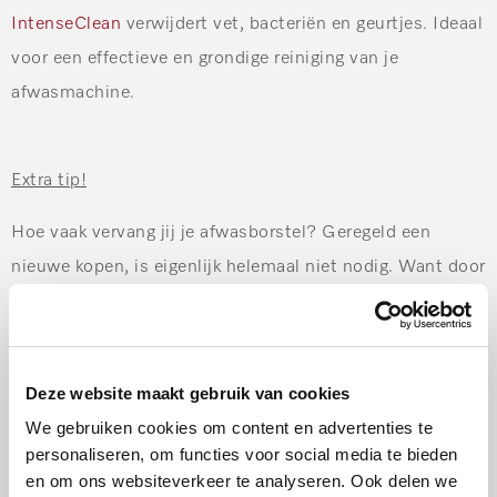
IntenseClean
verwijdert vet, bacteriën en geurtjes. Ideaal
voor een effectieve en grondige reiniging van je
afwasmachine.
Extra tip!
Hoe vaak vervang jij je afwasborstel? Geregeld een
nieuwe kopen, is eigenlijk helemaal niet nodig. Want door
je afwasborstel een keer per week in de vaatwasser te
doen en te laten meedraaien in een programma van
minstens 60°C, krijg jij je afwasborstel weer keurig
Deze website maakt gebruik van cookies
schoon! Die hoge temperatuur is nodig, want bij minder
We gebruiken cookies om content en advertenties te
dan 60°C gaan de bacteriën niet dood en blijft je
personaliseren, om functies voor social media te bieden
afwasborstel vies.
en om ons websiteverkeer te analyseren. Ook delen we