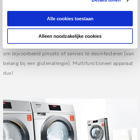
vanaf nu een stuk makkelijker! Want deze is niet alleen
geschikt om eten te stomen, maar ook desinfecteer je
Alle cookies toestaan
heel makkelijk al die babyflesjes en speentjes. Op 100°C
zijn deze items in slechts 15 minuten geheel bacterievrij!
Alleen noodzakelijke cookies
Hoe fijn is dat?! De stoomoven is trouwens ook handig
om bijvoorbeeld pincets of servies te desinfecteren (van
belang bij een glutenallergie). Multifunctioneel apparaat
dus!