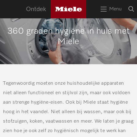
naa
Miele
O
Ontdek
Menu
logo
Open
z
bov
het
menu
HOME
360 graden hygiëne in huis met
Miele
Zoek
Zoek
APPARATEN
RECEPTEN
SERVICE
TIPS
Tegenwoordig moeten onze huishoudelijke apparaten
niet alleen functioneel en stijlvol zijn, maar ook voldoen
WOONINSPIRATIE
aan strenge hygiëne-eisen. Ook bij Miele staat hygiëne
hoog in het vaandel. Niet alleen bij wassen, maar ook bij
stofzuigen, koken, vaatwassen en meer. We laten je graag
zien hoe je ook zelf zo hygiënisch mogelijk te werk kan