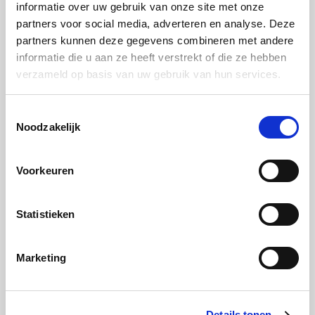
informatie over uw gebruik van onze site met onze
partners voor social media, adverteren en analyse. Deze
partners kunnen deze gegevens combineren met andere
informatie die u aan ze heeft verstrekt of die ze hebben
verzameld op basis van uw gebruik van hun services.
Toestemmingsselectie
Noodzakelijk
Voorkeuren
Desinfecteren met de stoom- en
combi-stoomoven
Statistieken
Heb je een baby, dan weet je hoe belangrijk het is dat
Marketing
flesjes en spenen grondig schoon zijn. Maar ook weet je
dan vast wel wat voor een klus dit schoonmaken soms
kan zijn. Als je een stoomoven hebt, dan word je leven
Details tonen