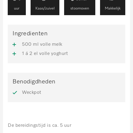
uur
Kaas/zuivel
stoomoven
Makkelijk
Ingredienten
500 ml volle melk
1 á 2 el volle yoghurt
Benodigdheden
Weckpot
De bereidingstijd is ca. 5 uur