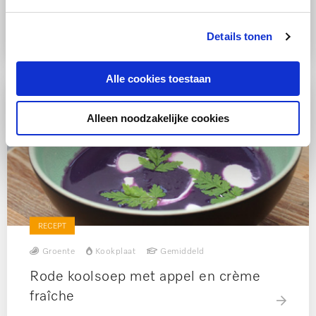
Mangosoep met kwarkballetjes
gevuld met marsepein
Details tonen
Alle cookies toestaan
Alleen noodzakelijke cookies
RECEPT
Groente
Kookplaat
Gemiddeld
Rode koolsoep met appel en crème
fraîche