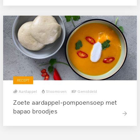
RECEPT
Aardappel
Stoomoven
Gemiddeld
Zoete aardappel-pompoensoep met
bapao broodjes