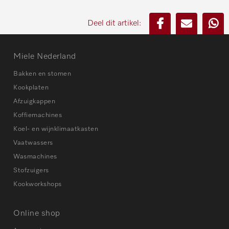
Deel dit artikel:
Miele Nederland
Bakken en stomen
Kookplaten
Afzuigkappen
Koffiemachines
Koel- en wijnklimaatkasten
Vaatwassers
Wasmachines
Stofzuigers
Kookworkshops
Online shop