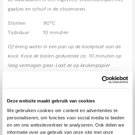
gaatjes en schuif in de stoomoven.
Stomen 90°C
Tijdsduur 10 minuten
Of breng water in een pan op de kookplaat aan de
kook. Kook de ballen gedurende ca. 10 minuten op
laag vermogen gaar. Laat ze op keukenpapier
uitlekken.
Stap 4:
Pureer ondertussen de mango met 100 gram suiker,
Deze website maakt gebruik van cookies
vanillemerg, passievruchtensap en kokoslikeur met
We gebruiken cookies om content en advertenties te
de staafmixer. Naar smaak kunt u meer
personaliseren, om functies voor social media te bieden
en om ons websiteverkeer te analyseren. Ook delen we
passievruchtensap toevoegen.
informatie over uw gebruik van onze site met onze