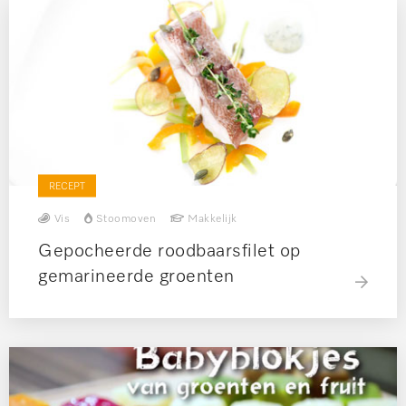
RECEPT
Vis
Stoomoven
Makkelijk
Gepocheerde roodbaarsfilet op
gemarineerde groenten