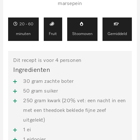
marsepein
20 - 60
minuten
Fruit
Stoomoven
Gemiddeld
Dit recept is voor 4 personen
Ingredienten
30 gram zachte boter
50 gram suiker
250 gram kwark (20% vet: een nacht in een
met een theedoek beklede fijne zeef
uitgelekt)
1 ei
1 eidooier