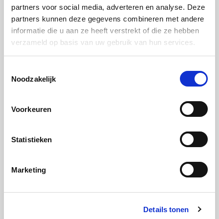
partners voor social media, adverteren en analyse. Deze
Stap 5:
partners kunnen deze gegevens combineren met andere
Voor de garnering smelt u de boter met de suiker in
informatie die u aan ze heeft verstrekt of die ze hebben
een pan. Voeg de kruimels toe en laat ze licht
verzameld op basis van uw gebruik van hun services.
bruinen. Rol de kwarkballen erdoor.
Toestemmingsselectie
Stap 6:
Noodzakelijk
Schenk de mangosoep in diepe borden en leg de
balletjes erin.
Voorkeuren
Statistieken
Lekker met geschaafde chocolade.
Marketing
Details tonen