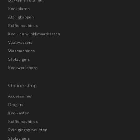
Bakken en stomen
Kookplaten
Afzuigkappen
Koffiemachines
Koel- en wijnklimaatkasten
Vaatwassers
Wasmachines
Stofzuigers
Kookworkshops
Online shop
Accessoires
Drogers
Koelkasten
Koffiemachines
Reinigingsproducten
Stofzuigers