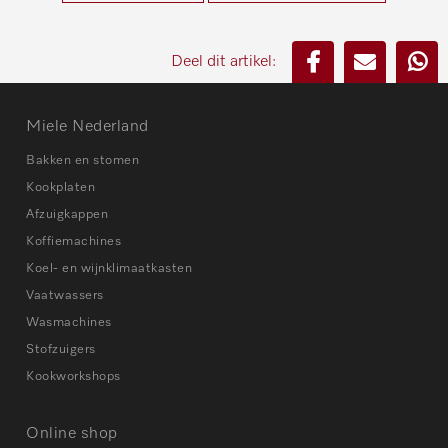
Deel dit artikel:
Miele Nederland
Bakken en stomen
Kookplaten
Afzuigkappen
Koffiemachines
Koel- en wijnklimaatkasten
Vaatwassers
Wasmachines
Stofzuigers
Kookworkshops
Online shop