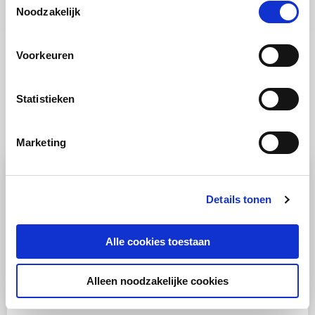
Noodzakelijk
Voorkeuren
Meer weten over stomen?
Statistieken
Marketing
Details tonen
Alle cookies toestaan
Alleen noodzakelijke cookies
TIP