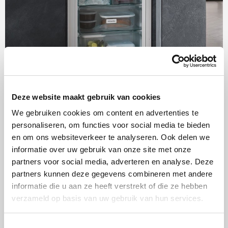
5. Ontdooien gaat sneller in de
Deze website maakt gebruik van cookies
stoomoven
We gebruiken cookies om content en advertenties te
personaliseren, om functies voor social media te bieden
Vlees of vis kan je het beste ontdooien op 50-60 ℃. De
en om ons websiteverkeer te analyseren. Ook delen we
structuur verandert niet en het ontdooien gebeurt mooi
informatie over uw gebruik van onze site met onze
partners voor social media, adverteren en analyse. Deze
gelijkmatig. De ontdooitijd hangt samen met de dikte en
partners kunnen deze gegevens combineren met andere
de structuur van het product. Bevroren groente en
informatie die u aan ze heeft verstrekt of die ze hebben
eenpansgerechten kan je meteen gaar maken, stel de
verzameld op basis van uw gebruik van hun services.
temperatuur in op 100 ℃.
Toestemmingsselectie