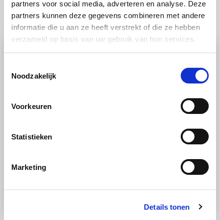
partners voor social media, adverteren en analyse. Deze
Ook lekker
partners kunnen deze gegevens combineren met andere
informatie die u aan ze heeft verstrekt of die ze hebben
verzameld op basis van uw gebruik van hun services.
Toestemmingsselectie
Noodzakelijk
Voorkeuren
Statistieken
RECEPT
Brood
Oven
Makkelijk
Marketing
Zoete broodjes met maan- en
sesamzaad
Details tonen