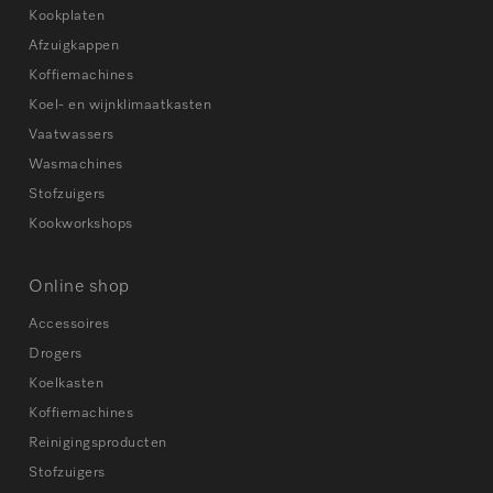
Kookplaten
Afzuigkappen
Koffiemachines
Koel- en wijnklimaatkasten
Vaatwassers
Wasmachines
Stofzuigers
Kookworkshops
Online shop
Accessoires
Drogers
Koelkasten
Koffiemachines
Reinigingsproducten
Stofzuigers