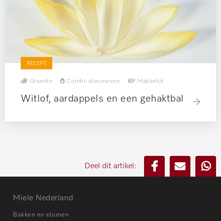
RECEPT
Groente
Combi-stoomoven
Makkelijk
Witlof, aardappels en een gehaktbal
Deel dit artikel:
Miele Nederland
Bakken en stomen