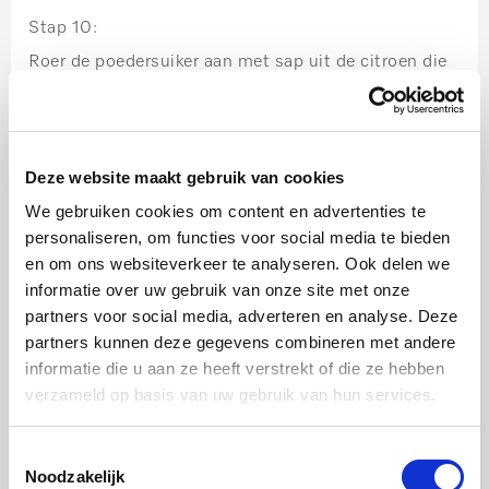
Stap 10:
Roer de poedersuiker aan met sap uit de citroen die
we gebruikt hebben voor de rasp. Breng het op de
juiste dikte en zorg dat het glad is.
Deze website maakt gebruik van cookies
Stap 11:
We gebruiken cookies om content en advertenties te
Laat het glazuur over de cake lopen en garneer met
personaliseren, om functies voor social media te bieden
de chocolade eitjes, violen en astina cress.
en om ons websiteverkeer te analyseren. Ook delen we
informatie over uw gebruik van onze site met onze
partners voor social media, adverteren en analyse. Deze
partners kunnen deze gegevens combineren met andere
Tips: Geen kinderen die mee eten? Dan is
informatie die u aan ze heeft verstrekt of die ze hebben
Limoncello een alternatief voor citroensap. Deze
verzameld op basis van uw gebruik van hun services.
cake kan makkelijk een dag van tevoren worden
gebakken. Garneer de cake pas kort voor het
Toestemmingsselectie
Noodzakelijk
serveren.