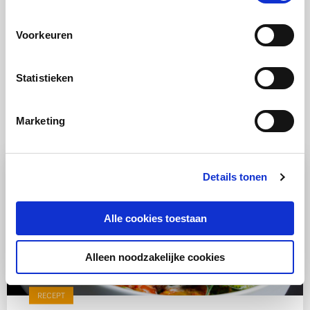
Voorkeuren
Statistieken
Ook lekker
Marketing
Details tonen
Alle cookies toestaan
Alleen noodzakelijke cookies
RECEPT