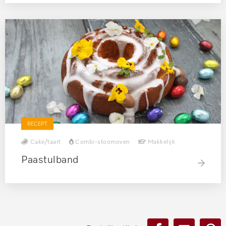
RECEPT
Cake/taart
Combi-stoomoven
Makkelijk
Paastulband