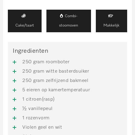
Combi-
Cake/taart
stoomoven
Makkelijk
Ingredienten
250 gram roomboter
250 gram witte basterdsuiker
250 gram zelfrijzend bakmeel
5 eieren op kamertemperatuur
1 citroen(rasp)
½ vanillepeul
1 rozenvorm
Violen geel en wit