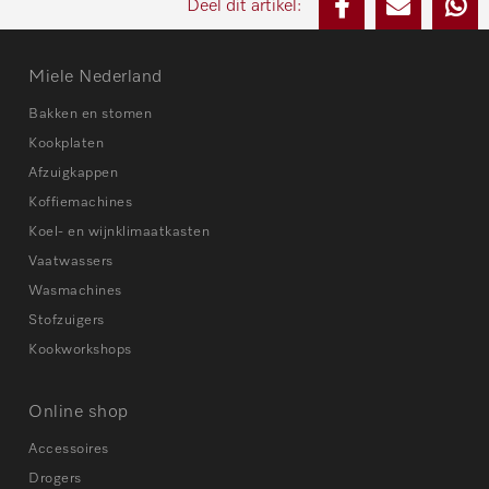
Deel dit artikel:
Miele Nederland
Bakken en stomen
Kookplaten
Afzuigkappen
Koffiemachines
Koel- en wijnklimaatkasten
Vaatwassers
Wasmachines
Stofzuigers
Kookworkshops
Online shop
Accessoires
Drogers