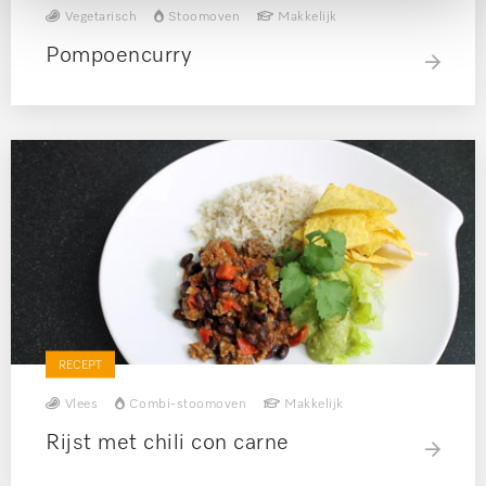
Vegetarisch
Stoomoven
Makkelijk
Pompoencurry
RECEPT
Vlees
Combi-stoomoven
Makkelijk
Rijst met chili con carne