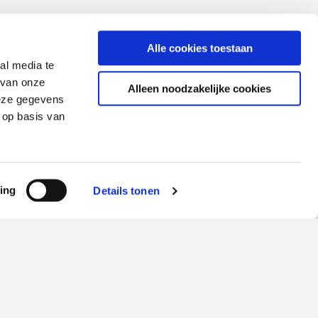
Alle cookies toestaan
al media te
 van onze
Alleen noodzakelijke cookies
deze gegevens
 op basis van
scroll
ing
Details tonen
naar
bove
TIP
De 26