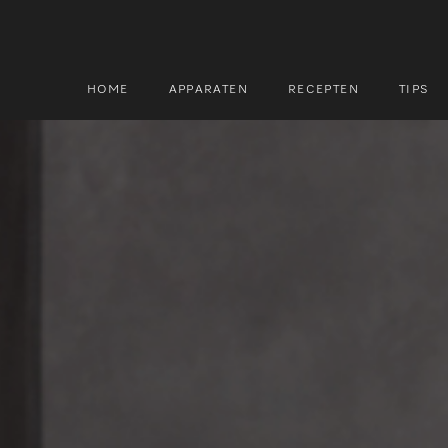
HOME
APPARATEN
RECEPTEN
TIPS
Zoek
Zoek