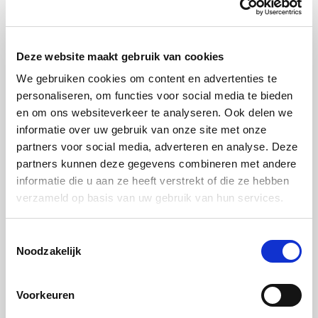
Bewaar de dressing tot later.
Deze website maakt gebruik van cookies
We gebruiken cookies om content en advertenties te
Zaden en pittenmix
personaliseren, om functies voor social media te bieden
en om ons websiteverkeer te analyseren. Ook delen we
Stap 1:
informatie over uw gebruik van onze site met onze
partners voor social media, adverteren en analyse. Deze
Verwarm de oven voor.
partners kunnen deze gegevens combineren met andere
informatie die u aan ze heeft verstrekt of die ze hebben
Hetelucht Plus 150C
verzameld op basis van uw gebruik van hun services.
Stap 2:
Toestemmingsselectie
Noodzakelijk
Meng alle ingrediënten met elkaar en verdeel over
een bakplaat en zet deze in de oven.
Voorkeuren
Hetelucht Plus 150C