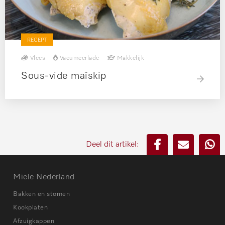
RECEPT
Vlees
Vacumeerlade
Makkelijk
Sous-vide maïskip
Deel dit artikel:
Miele Nederland
Bakken en stomen
Kookplaten
Afzuigkappen