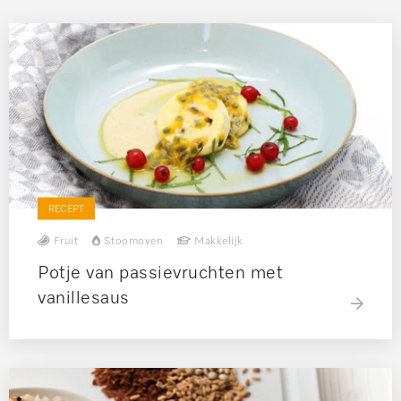
RECEPT
Fruit
Stoomoven
Makkelijk
Potje van passievruchten met
vanillesaus