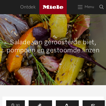
naa
Miele
O
Ontdek
Menu
logo
Open
z
bov
het
menu
HOME
Zoek
Zoek
APPARATEN
Salade van geroosterde biet,
pompoen en gestoomde linzen
RECEPTEN
SERVICE
TIPS
WOONINSPIRATIE
90