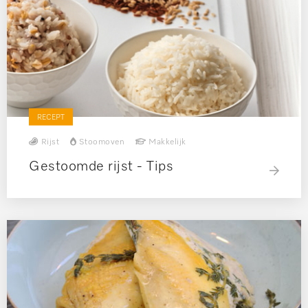
RECEPT
Rijst
Stoomoven
Makkelijk
Gestoomde rijst - Tips