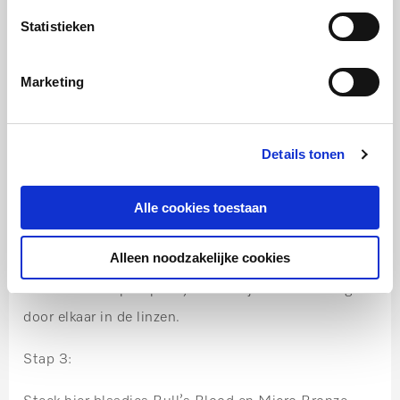
Statistieken
Bereidingstijd 15 minuten
Marketing
Serveren
Details tonen
Stap 1:
Verdeel de linzen over een grote schaal.
Alle cookies toestaan
Stap 2:
Alleen noodzakelijke cookies
Steek stukken pompoen, biet en sjalot willekeurig
door elkaar in de linzen.
Stap 3: