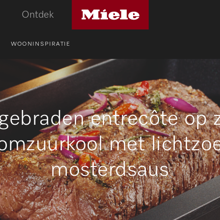
Miele
Ontdek
logo
WOONINSPIRATIE
gebraden entrecôte op 
omzuurkool met lichtzo
mosterdsaus