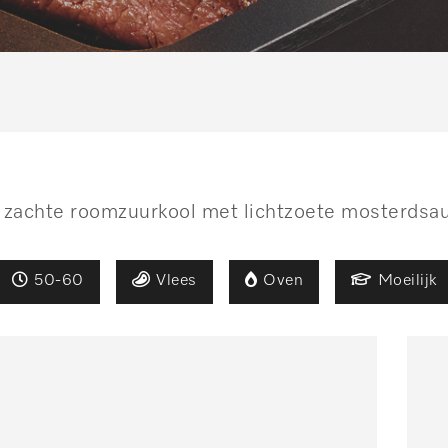
 zachte roomzuurkool met lichtzoete mosterdsa
50-60
Vlees
Oven
Moeilijk
n