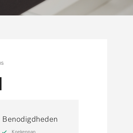
us
Benodigdheden
Koekenpan