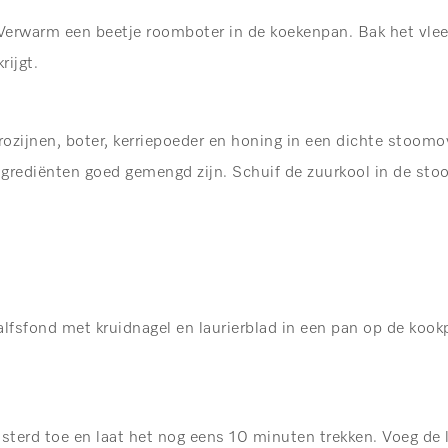
 Verwarm een beetje roomboter in de koekenpan. Bak het vlee
rijgt.
ozijnen, boter, kerriepoeder en honing in een dichte stoo
ingrediënten goed gemengd zijn. Schuif de zuurkool in de st
fsfond met kruidnagel en laurierblad in een pan op de kookp
osterd toe en laat het nog eens 10 minuten trekken. Voeg de