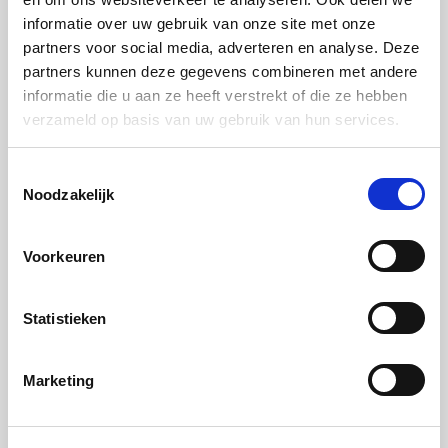
yoghurtcrème in de koelkast. Zo kan de crumble vlak
informatie over uw gebruik van onze site met onze
voor het serveren worden ‘opgebouwd’ en blijven de
partners voor social media, adverteren en analyse. Deze
kruimels lekker knapperig.
partners kunnen deze gegevens combineren met andere
informatie die u aan ze heeft verstrekt of die ze hebben
verzameld op basis van uw gebruik van hun services.
Wijntip
Toestemmingsselectie
Noodzakelijk
De crumble kan makkelijk een stevige, zoete wijn
aan. Klassiekers als Sauternes of Barsac kunnen,
Voorkeuren
indien het budget het toelaat. Een betaalbaar
alternatief in de vorm van een Muscaat wijn uit
Statistieken
Zuid-Frankrijk of Zuid-Afrika past ook goed. Zeker
omdat het fruit zoet en zuur combineert, komt de
Marketing
zachte, ronde nasmaak van deze wijnen naar voren.