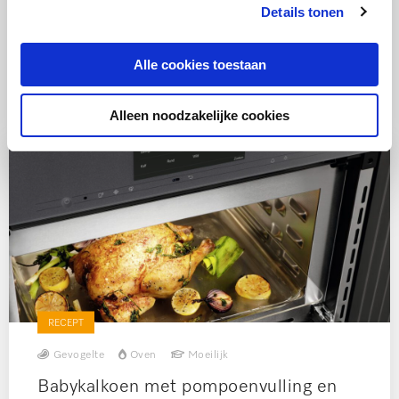
Details tonen
Alle cookies toestaan
Ook lekker
Alleen noodzakelijke cookies
RECEPT
Gevogelte
Oven
Moeilijk
Babykalkoen met pompoenvulling en