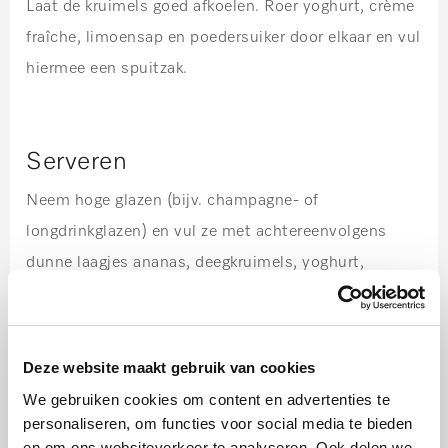
Laat de kruimels goed afkoelen. Roer yoghurt, crème
fraîche, limoensap en poedersuiker door elkaar en vul
hiermee een spuitzak.
Serveren
Neem hoge glazen (bijv. champagne- of
longdrinkglazen) en vul ze met achtereenvolgens
dunne laagjes ananas, deegkruimels, yoghurt,
aardbeien en deegkruimels. Herhaal tot de glazen tot
de rand gevuld zijn. Garneer vervolgens met
kruimels, fruit en munt.
Deze website maakt gebruik van cookies
De fruitmengsels en de kruimels zijn goed van
We gebruiken cookies om content en advertenties te
tevoren bereiden. Leg de spuitzak met de
personaliseren, om functies voor social media te bieden
en om ons websiteverkeer te analyseren. Ook delen we