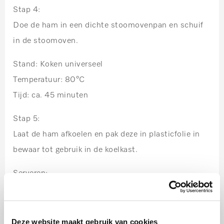
Stap 4:
Doe de ham in een dichte stoomovenpan en schuif
in de stoomoven.
Stand: Koken universeel
Temperatuur: 80°C
Tijd: ca. 45 minuten
Stap 5:
Laat de ham afkoelen en pak deze in plasticfolie in
bewaar tot gebruik in de koelkast.
Serveren:
Grill het brioche brood droog in een grillpan en
besprenkel met olijfolie. Snijd dunne plakken van de
ham en leg deze op het brioche brood. Maak de
Deze website maakt gebruik van cookies