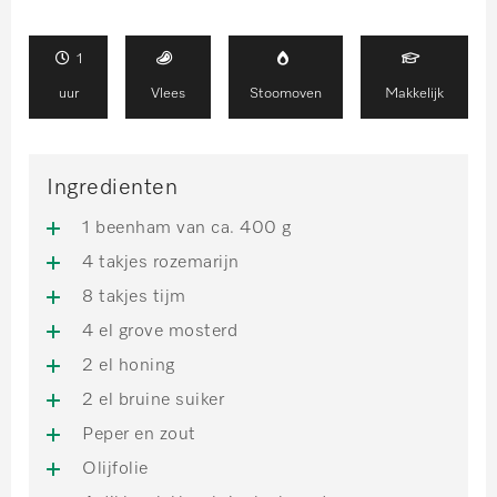
1
uur
Vlees
Stoomoven
Makkelijk
Ingredienten
1 beenham van ca. 400 g
4 takjes rozemarijn
8 takjes tijm
4 el grove mosterd
2 el honing
2 el bruine suiker
Peper en zout
Olijfolie