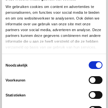
rucola licht aan met wat balsamicoazijn en leg dit op
We gebruiken cookies om content en advertenties te
personaliseren, om functies voor social media te bieden
de ham. Verdeel hier overheen de walnoten en
en om ons websiteverkeer te analyseren. Ook delen we
blauwe kaas.
informatie over uw gebruik van onze site met onze
partners voor social media, adverteren en analyse. Deze
partners kunnen deze gegevens combineren met andere
informatie die u aan ze heeft verstrekt of die ze hebben
verzameld op basis van uw gebruik van hun services.
Toestemmingsselectie
Ook lekker
Noodzakelijk
Voorkeuren
Statistieken