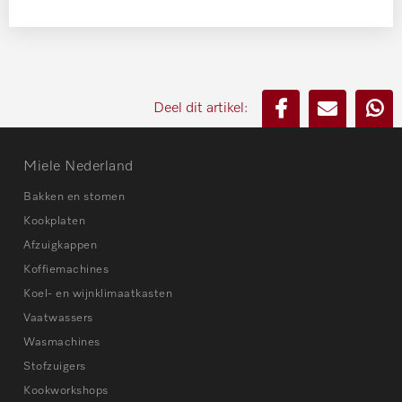
Deel dit artikel:
Miele Nederland
Bakken en stomen
Kookplaten
Afzuigkappen
Koffiemachines
Koel- en wijnklimaatkasten
Vaatwassers
Wasmachines
Stofzuigers
Kookworkshops