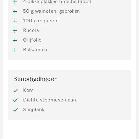
4 dikke plakken brioche brood
50 g walnoten, gebroken
100 g roquefort
Rucola
Olijfolie
Balsamico
Benodigdheden
Kom
Dichte stoomoven pan
Snijplank