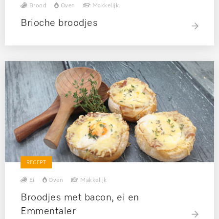
Brood
Oven
Makkelijk
Brioche broodjes
RECEPT
Ei
Oven
Makkelijk
Broodjes met bacon, ei en
Emmentaler