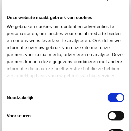
Stap 10:
Deze website maakt gebruik van cookies
Controleer of het gaar is.
We gebruiken cookies om content en advertenties te
personaliseren, om functies voor social media te bieden
Stap 11:
en om ons websiteverkeer te analyseren. Ook delen we
Smelt ondertussen de 50 gram boter en smeer het
informatie over uw gebruik van onze site met onze
brood in met de gesmolten boter zodra het uit de
partners voor social media, adverteren en analyse. Deze
partners kunnen deze gegevens combineren met andere
oven komt. Laat het vervolgens afkoelen.
informatie die u aan ze heeft verstrekt of die ze hebben
verzameld op basis van uw gebruik van hun services.
Toestemmingsselectie
Noodzakelijk
Ook lekker
Voorkeuren