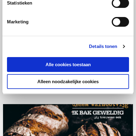
Statistieken
Marketing
Details tonen
RECEPT
Alle cookies toestaan
Vlees
Stoomoven
Makkelijk
Beenham op brioche brood
Alleen noodzakelijke cookies