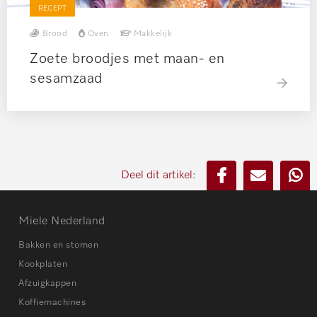
RECEPT
Brood
Oven
Makkelijk
Zoete broodjes met maan- en
sesamzaad
Deel dit artikel:
Miele Nederland
Bakken en stomen
Kookplaten
Afzuigkappen
Koffiemachines