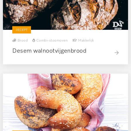
RECEPT
Brood
Combi-stoomoven
Makkelijk
Desem walnootvijgenbrood