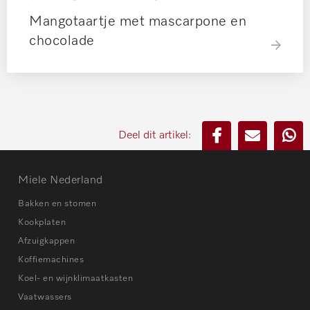
Mangotaartje met mascarpone en
chocolade
Deel dit artikel:
Miele Nederland
Bakken en stomen
Kookplaten
Afzuigkappen
Koffiemachines
Koel- en wijnklimaatkasten
Vaatwassers