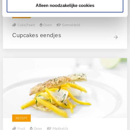
Alleen noodzakelijke cookies
RECEPT
Cake/taart
Oven
Gemiddeld
Cupcakes eendjes
RECEPT
Fruit
Oven
Makkelijk