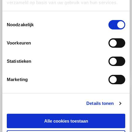
verzameld op basis van uw gebruik van hun services.
Toestemmingsselectie
Noodzakelijk
RECEPT
Voorkeuren
Oven
Makkelijk
Statistieken
Appeltaart
Marketing
Details tonen
Alle cookies toestaan