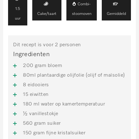
Combi-
1.5
Cake/taart
stoomoven
Gemiddeld
uur
Dit recept is voor 2 personen
Ingredienten
200 gram bloem
80ml plantaardige olijfolie (olijf of maïsolie)
8 eidooiers
15 eiwitten
180 ml water op kamertemperatuur
½ vanillestokje
560 gram suiker
150 gram fijne kristalsuiker