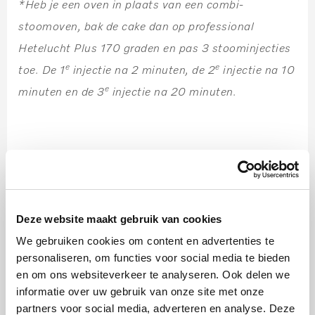
*Heb je een oven in plaats van een combi-
stoomoven, bak de cake dan op professional
Hetelucht Plus 170 graden en pas 3 stoominjecties
e
e
toe. De 1
injectie na 2 minuten, de 2
injectie na 10
e
minuten en de 3
injectie na 20 minuten.
Mangocrème
Stap 1:
Deze website maakt gebruik van cookies
Klop de eiwitten met de suiker tot de suiker opgelost
We gebruiken cookies om content en advertenties te
is.
personaliseren, om functies voor social media te bieden
en om ons websiteverkeer te analyseren. Ook delen we
Stap 2:
informatie over uw gebruik van onze site met onze
partners voor social media, adverteren en analyse. Deze
Plaats de vuurvaste mengkom in een andere kom