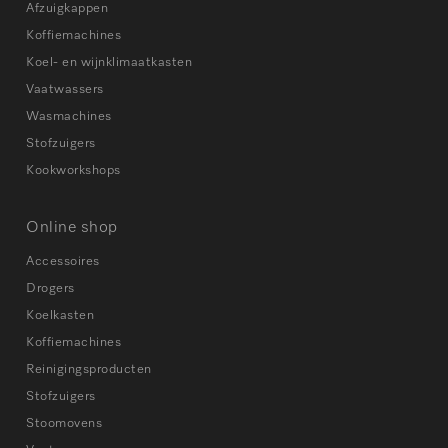
Afzuigkappen
Koffiemachines
Koel- en wijnklimaatkasten
Vaatwassers
Wasmachines
Stofzuigers
Kookworkshops
Online shop
Accessoires
Drogers
Koelkasten
Koffiemachines
Reinigingsproducten
Stofzuigers
Stoomovens