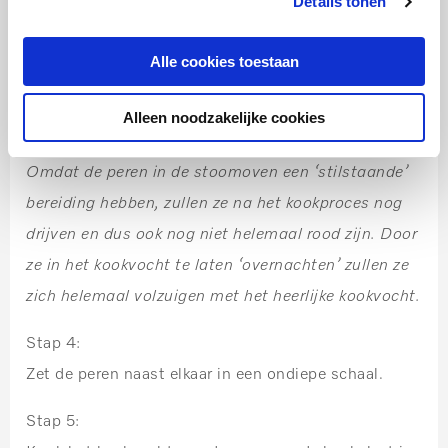
Details tonen
stoomovenpan van 4 liter en voeg de kruiden en het
citroenschilletje toe.
Alle cookies toestaan
Hetelucht Plus 100 °C
Alleen noodzakelijke cookies
Tijdsduur 60 minuten
Omdat de peren in de stoomoven een ‘stilstaande’
bereiding hebben, zullen ze na het kookproces nog
drijven en dus ook nog niet helemaal rood zijn. Door
ze in het kookvocht te laten ‘overnachten’ zullen ze
zich helemaal volzuigen met het heerlijke kookvocht.
Stap 4:
Zet de peren naast elkaar in een ondiepe schaal.
Stap 5: