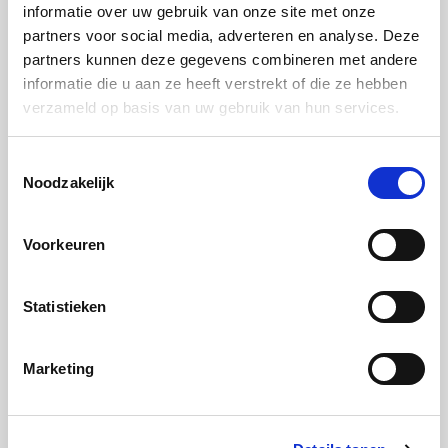
informatie over uw gebruik van onze site met onze
met de aardappelen en bestrooi met de geraspte
partners voor social media, adverteren en analyse. Deze
kaas.
partners kunnen deze gegevens combineren met andere
informatie die u aan ze heeft verstrekt of die ze hebben
Hetelucht Plus 165°C
verzameld op basis van uw gebruik van hun services.
Tijdsduur 45 minuten
Toestemmingsselectie
Gelakte peertjes
Noodzakelijk
Stap 1:
Voorkeuren
Breng de rode wijn met de suiker in een pan op de
kookplaat aan de kook.
Statistieken
Stap 2:
Voeg de crème de cassis toe.
Marketing
Stap 3:
Schil de peren, was ze en doe ze in een dicht