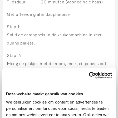
Tijdsduur 20 minuten
(voor de hele haas)
Getruffeerde gratin dauphinoise
Stap 1:
Snijd de aardappels in de keukenmachine in zeer
dunne plakjes.
Stap 2:
Meng de plakjes met de room, melk, ei, peper, zout
en nootmuskaat.
Stap 3:
Schep de truffel en de knoflook erdoor.
Deze website maakt gebruik van cookies
We gebruiken cookies om content en advertenties te
Stap 4:
personaliseren, om functies voor social media te bieden
Beboter een muffinvorm voor 6 muffins en vul ze
en om ons websiteverkeer te analyseren. Ook delen we