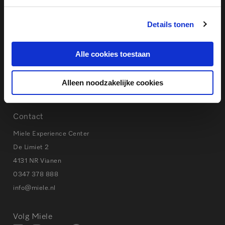
Eerste hulp bij storingen
Details tonen
Instructievideo’s & Handleidingen
Privacy beleid
Cookies
Alle cookies toestaan
Alleen noodzakelijke cookies
Tips bij storingen
Contact
Miele Experience Center
De Limiet 2
4131 NR Vianen
0347 378 888
info@miele.nl
Volg Miele