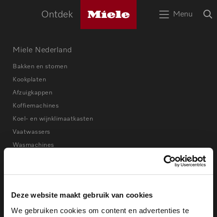
Miele
O
Ontdek
Menu
logo
Open
z
het
menu
HOME
Miele Nederland
Zoek
Zoek
Bakken en stomen
APPARATEN
Kookplaten
Afzuigkappen
RECEPTEN
SERVICE
Koffiemachines
Koel- en wijnklimaatkasten
TIPS
Vaatwassers
Wasmachines
Stofzuigers
WOONINSPIRATIE
Kookworkshops
Deze website maakt gebruik van cookies
Online shop
We gebruiken cookies om content en advertenties te
Accessoires