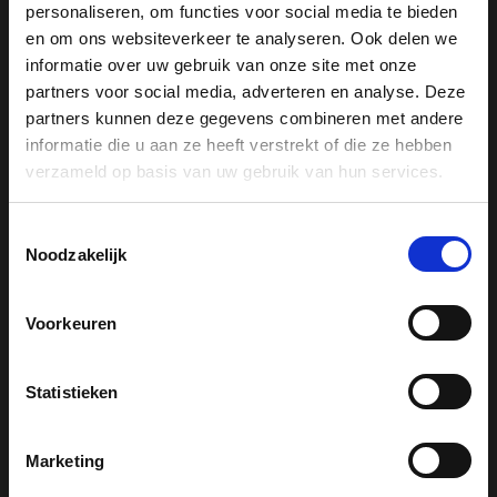
personaliseren, om functies voor social media te bieden
Drogers
en om ons websiteverkeer te analyseren. Ook delen we
Koelkasten
informatie over uw gebruik van onze site met onze
Koffiemachines
partners voor social media, adverteren en analyse. Deze
partners kunnen deze gegevens combineren met andere
Reinigingsproducten
informatie die u aan ze heeft verstrekt of die ze hebben
Stofzuigers
verzameld op basis van uw gebruik van hun services.
Stoomovens
Vaatwassers
Toestemmingsselectie
Vrieskasten
Noodzakelijk
Wasmachines
Wijnklimaatkasten
Voorkeuren
Statistieken
Miele support
Marketing
Serviceafspraak maken