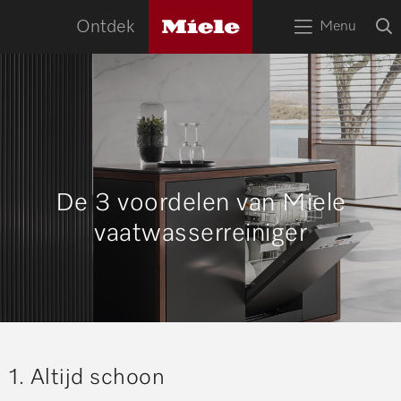
naa
Miele
O
Ontdek
Menu
logo
Open
z
bov
het
menu
HOME
Zoek
Zoek
APPARATEN
RECEPTEN
SERVICE
De 3 voordelen van Miele
vaatwasserreiniger
TIPS
WOONINSPIRATIE
1. Altijd schoon