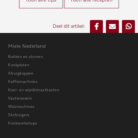
Toon alle tips
Toon alle recepten
Deel dit artikel:
Miele Nederland
Bakken en stomen
Kookplaten
Afzuigkappen
Koffiemachines
Koel- en wijnklimaatkasten
Vaatwassers
Wasmachines
Stofzuigers
Kookworkshops