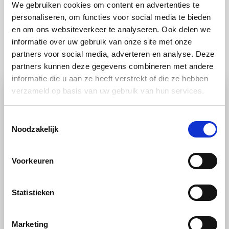
We gebruiken cookies om content en advertenties te
personaliseren, om functies voor social media te bieden
en om ons websiteverkeer te analyseren. Ook delen we
Benieuwd naar meer informatie?
informatie over uw gebruik van onze site met onze
partners voor social media, adverteren en analyse. Deze
partners kunnen deze gegevens combineren met andere
informatie die u aan ze heeft verstrekt of die ze hebben
verzameld op basis van uw gebruik van hun services.
Toestemmingsselectie
Noodzakelijk
Voorkeuren
TIP
Statistieken
Alles voor een schone vaat: handige
reinigingstips voor je vaatwasser!
Marketing