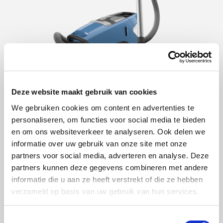
Miele Blizzard CX1
Deze website maakt gebruik van cookies
De Miele Blizzard CX1 biedt een indrukwekkende
We gebruiken cookies om content en advertenties te
personaliseren, om functies voor social media te bieden
zuigkracht dankzij het Mono-Cyclone-systeem, dat zorgt
en om ons websiteverkeer te analyseren. Ook delen we
voor een efficiënte scheiding van stof en vuil zonder het
informatie over uw gebruik van onze site met onze
gebruik van een traditionele stofzak. Het legen van de
partners voor social media, adverteren en analyse. Deze
partners kunnen deze gegevens combineren met andere
stofcontainer is eenvoudig en hygiënisch, waardoor het
informatie die u aan ze heeft verstrekt of die ze hebben
een handige keuze is voor drukke huishoudens die op
verzameld op basis van uw gebruik van hun services.
zoek zijn naar gemak en prestaties zonder stofzuigen met
stofzakken. De actieradius van 11 meter en stofcontainer
Toestemmingsselectie