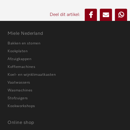
Deel dit artikel:
Miele Nederland
Bakken en stomen
Kookplaten
Afzuigkappen
Koffiemachines
Koel- en wijnklimaatkasten
Vaatwassers
Wasmachines
Stofzuigers
Kookworkshops
Online shop