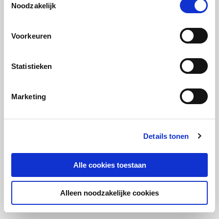
Noodzakelijk
van 2 liter maken de Blizzard een ideale partner in
schoonmaak-crime voor in jouw thuis.
Voorkeuren
Ontdek de Blizzard
Statistieken
Marketing
Details tonen
Alle cookies toestaan
Alleen noodzakelijke cookies