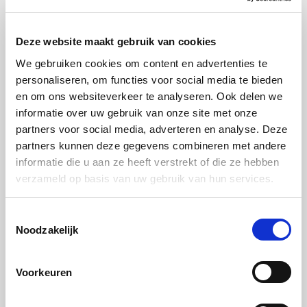
Deze website maakt gebruik van cookies
Verschillende gerechten tegelijk
We gebruiken cookies om content en advertenties te
Wil je in het weekend uitpakken tijdens een etentje met
personaliseren, om functies voor social media te bieden
en om ons websiteverkeer te analyseren. Ook delen we
vrienden of familie? Dan hoef je niet te stressen. Als je
informatie over uw gebruik van onze site met onze
voor een gerecht de perfecte bereiding hebt gevonden,
partners voor social media, adverteren en analyse. Deze
kun je bij Miele-stoomovens dertig eigen programma’s
partners kunnen deze gegevens combineren met andere
informatie die u aan ze heeft verstrekt of die ze hebben
opslaan. Instellingen voor gerechten die je vaak bereidt,
verzameld op basis van uw gebruik van hun services.
vind je zo in één keer terug.
Toestemmingsselectie
Er zijn nog meer voordelen. Met een stoomoven kook je
Noodzakelijk
verschillende gerechten gelijktijdig op drie niveaus en
verschillende temperaturen, zonder dat de geur en smaak
Voorkeuren
op elkaar worden overgedragen. Een biefstukje bereid je
bijvoorbeeld tot op de graad nauwkeurig: iedere zijde van