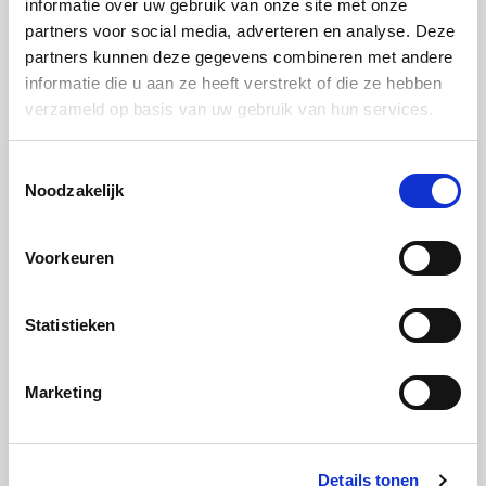
informatie over uw gebruik van onze site met onze
partners voor social media, adverteren en analyse. Deze
partners kunnen deze gegevens combineren met andere
informatie die u aan ze heeft verstrekt of die ze hebben
verzameld op basis van uw gebruik van hun services.
Toestemmingsselectie
Noodzakelijk
Tip 4:
Draai niet te vaak korte programma’s
Korte wasprogramma’s zijn bedoeld voor kleine
Voorkeuren
hoeveelheden licht verontreinigd wasgoed. Een kort
programma kan bij een volledige lading leiden tot
Statistieken
onvoldoende spoelen en het achterblijven van
zeepresten. De truc is dan ook om niet te vaak te wassen
Marketing
met een kort programma. Zo blijft je wasgoed en je
wasmachine beter behouden.
Details tonen