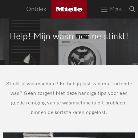
naa
Miele
O
Ontdek
Menu
logo
Open
z
bov
het
menu
HOME
Help! Mijn wasmachine stinkt!
Zoek
Zoek
APPARATEN
RECEPTEN
SERVICE
TIPS
Stinkt je wasmachine? En heb jij last van muf ruikende
was? Geen zorgen! Met deze handige tips voor een
WOONINSPIRATIE
goede reiniging van je wasmachine is dit probleem
binnen de kortste keren opgelost.