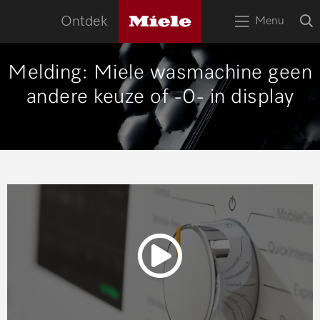
naa
Miele
O
Ontdek
Menu
logo
Open
z
bov
het
menu
HOME
Melding: Miele wasmachine geen
andere keuze of -0- in display
Zoek
Zoek
APPARATEN
RECEPTEN
SERVICE
TIPS
WOONINSPIRATIE