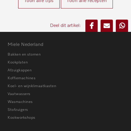
Toon alle tips
Toon alle recepten
Deel dit artikel:
Miele Nederland
Bakken en stomen
Kookplaten
Afzuigkappen
Koffiemachines
Koel- en wijnklimaatkasten
Vaatwassers
Wasmachines
Stofzuigers
Kookworkshops