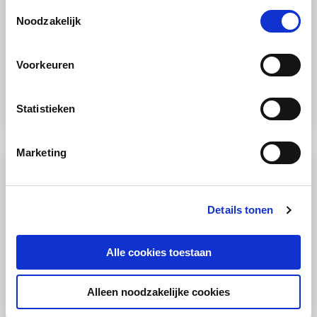
Toestemmingsselectie
Noodzakelijk
Voorkeuren
TIP
Wasmiddel doseren? Dat doe je zo.
Statistieken
Marketing
Details tonen
Alle cookies toestaan
Alleen noodzakelijke cookies
TIP