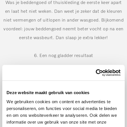
Was je beddengoed of thuiskleding de eerste keer apart
en laat het niet weken. Dan weet je zeker dat de kleuren
niet vermengen of uitlopen in ander wasgoed. Bijkomend
voordeel: jouw beddengoed neemt beter vocht op na een
eerste wasbeurt. Dan slaap je extra lekker!
6. Een nog gladder resultaat
Met speciale functies zoals Voorstrijken, SteamCare of
SteamFinish op je wasmachine of droger hoef je
tegenwoordig amper nog te strijken. Door de toevoeging
Deze website maakt gebruik van cookies
van stoom komt jouw wasgoed er namelijk bijzonder
We gebruiken cookies om content en advertenties te
kreukvrij uit. Daarnaast helpt het ook om je wasgoed na
personaliseren, om functies voor social media te bieden
de was- en of droogbeurt direct uit de machine halen. Zo
en om ons websiteverkeer te analyseren. Ook delen we
informatie over uw gebruik van onze site met onze
krijgen kreukels nog minder kans.