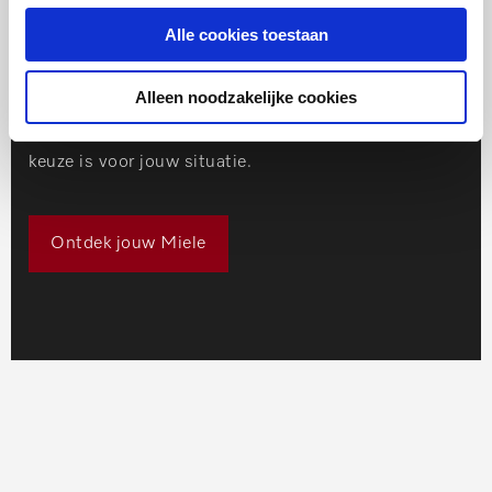
Heb je prachtig beddengoed of loungekleding en wil
Alle cookies toestaan
je dat dit prachtig blijft, maar heb je nog geen Miele
wasmachine of droger? Kom er via een aantal
Alleen noodzakelijke cookies
simpele stappen achter welke nieuwe Miele de beste
keuze is voor jouw situatie.
Ontdek jouw Miele