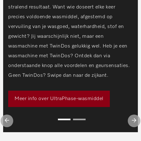
stralend resultaat. Want wie doseert elke keer
precies voldoende wasmiddel, afgestemd op
vervuiling van je wasgoed, waterhardheid, stof en
gewicht? Jij waarschijnlijk niet, maar een
wasmachine met TwinDos gelukkig wel. Heb je een
wasmachine met TwinDos? Ontdek dan via
onderstaande knop alle voordelen en geursensaties.
Geen TwinDos? Swipe dan naar de zijkant.
Meer info over UltraPhase-wasmiddel
Vorige
Vo
slide
sl