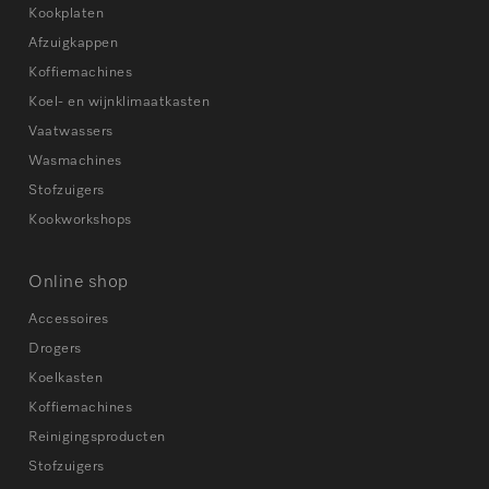
Kookplaten
Afzuigkappen
Koffiemachines
Koel- en wijnklimaatkasten
Vaatwassers
Wasmachines
Stofzuigers
Kookworkshops
Online shop
Accessoires
Drogers
Koelkasten
Koffiemachines
Reinigingsproducten
Stofzuigers