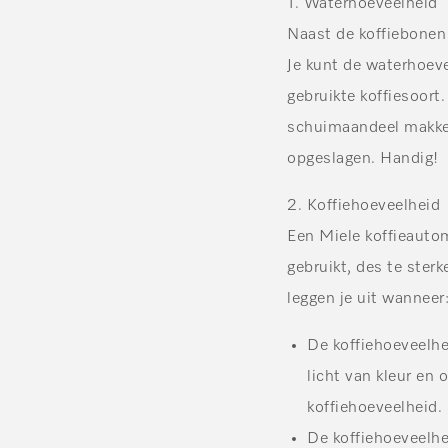
1.
Waterhoeveelheid
Naast de koffiebonen
Je kunt de waterhoeve
gebruikte koffiesoort.
schuimaandeel makkel
opgeslagen. Handig!
2.
K
offiehoeveelheid
Een Miele koffieautom
gebruikt, des te sterk
leggen je uit wanneer
De koffiehoeveelhe
licht van kleur en 
koffiehoeveelheid.
De koffiehoeveelhe