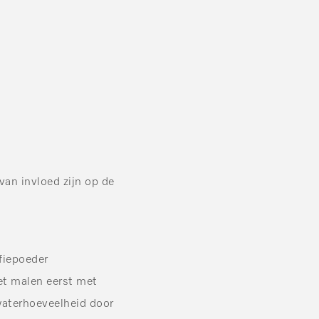
an invloed zijn op de
ffiepoeder
et malen eerst met
waterhoeveelheid door