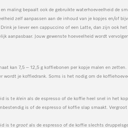
 en maling bepaalt ook de gebruikte waterhoeveelheid de sma
elheid zelf aanpassen aan de inhoud van je kopjes en/of bij
 Drink je liever een cappuccino of een Latte, dan zijn ook het
ijk aanpasbaar. Jouw gewenste hoeveelheid wordt vervolgens 
aat kan 7,5 – 12,5 g koffiebonen per kopje malen en zetten. 
er wordt je koffiedrank. Soms is het nodig om de koffiehoevee
:
id is te
klein
als de espresso of de koffie heel snel in het ko
onbestendig is of de espresso of koffie slap smaakt. Vergroot
id is te
groot
als de espresso of de koffie slechts druppelsge