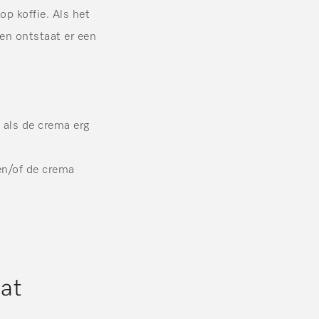
p koffie. Als het
 en ontstaat er een
f als de crema erg
en/of de crema
aat