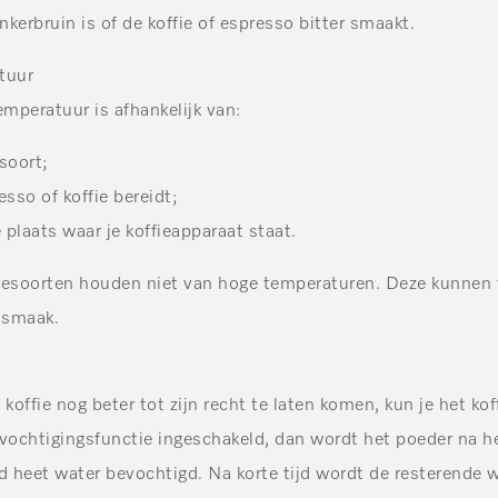
kerbruin is of de koffie of espresso bitter smaakt.
tuur
emperatuur is afhankelijk van:
soort;
esso of koffie bereidt;
plaats waar je koffieapparaat staat.
iesoorten houden niet van hoge temperaturen. Deze kunnen v
 smaak.
offie nog beter tot zijn recht te laten komen, kun je het ko
evochtigingsfunctie ingeschakeld, dan wordt het poeder na h
d heet water bevochtigd. Na korte tijd wordt de resterende 