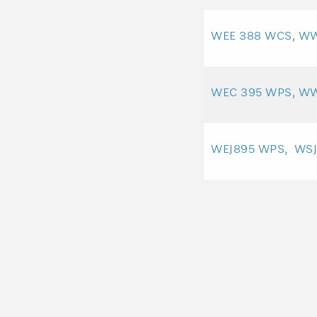
WEE 388 WCS
,
WW
WEC 395 WPS
,
WW
WEJ895 WPS,
WSJ