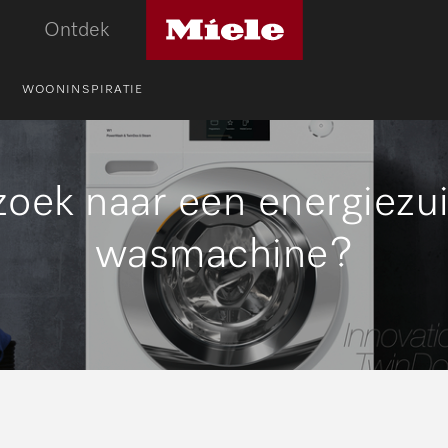
Miele
Ontdek
logo
WOONINSPIRATIE
oek naar een energiezu
wasmachine?