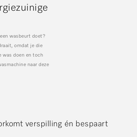
rgiezuinige
r een wasbeurt doet?
raait, omdat je die
de was doen en toch
g wasmachine naar deze
orkomt verspilling én bespaart