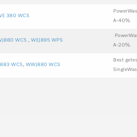
PowerWash
E 380 WCS
A-40%
PowerWash
J880 WCS
,
WEJ895 WPS
A-20%
Best gete
883 WCS
,
WWJ880 WCS
SingleWa