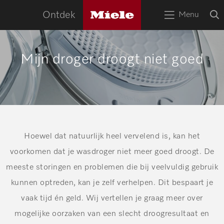
naa
Miele
O
Ontdek
Menu
logo
Open
z
bov
het
menu
HOME
Mijn droger droogt niet goed
Zoek
Zoek
APPARATEN
RECEPTEN
SERVICE
TIPS
Hoewel dat natuurlijk heel vervelend is, kan het
voorkomen dat je wasdroger niet meer goed droogt. De
WOONINSPIRATIE
meeste storingen en problemen die bij veelvuldig gebruik
kunnen optreden, kan je zelf verhelpen. Dit bespaart je
vaak tijd én geld. Wij vertellen je graag meer over
mogelijke oorzaken van een slecht droogresultaat en