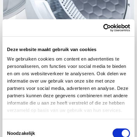
Deze website maakt gebruik van cookies
We gebruiken cookies om content en advertenties te
Schoon filter en condensor
personaliseren, om functies voor social media te bieden
en om ons websiteverkeer te analyseren. Ook delen we
De condensor van je wasdroger onttrekt vocht uit de
informatie over uw gebruik van onze site met onze
warme vochtige lucht. Wanneer de condensor vies is, kan
partners voor social media, adverteren en analyse. Deze
partners kunnen deze gegevens combineren met andere
het vocht niet uit de warme lucht worden gehaald. Dit
informatie die u aan ze heeft verstrekt of die ze hebben
zorgt ervoor dat je was niet meer goed wordt gedroogd.
verzameld op basis van uw gebruik van hun services.
Een slechter droogresultaat kan ook ontstaan door een
verstopt pluizenfilter, doordat de lucht niet vrij door het
Toestemmingsselectie
Noodzakelijk
filter kan stromen. Door zowel de condensor als het filter