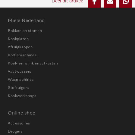
Deel dit artikel:
Miele Nederland
Bakken en stomen
Kookplaten
Afzuigkappen
Koffiemachines
Koel- en wijnklimaatkasten
Vaatwassers
Wasmachines
Stofzuigers
Kookworkshops
Online shop
Accessoires
Drogers