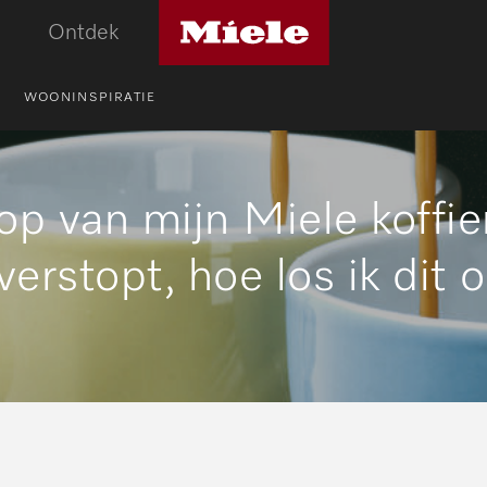
Miele
Ontdek
logo
WOONINSPIRATIE
oop van mijn Miele koffi
 verstopt, hoe los ik dit 