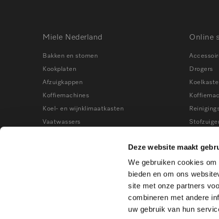
Miele Nederland
Online 
Bakken en stomen
Accessoir
Kookplaten
Drogers
Afzuigkappen
Koelkast
Koffiemachines
Koffiema
Koel- en wijnklimaatkasten
Reiniging
Vaatwassers
Stofzuige
Wasmachines
Stoomove
Deze website maakt gebru
Stofzuigers
Vaatwass
We gebruiken cookies om c
Kookworkshops
Vrieskast
bieden en om ons websitev
Wasmach
site met onze partners vo
Wijnklima
combineren met andere inf
uw gebruik van hun servic