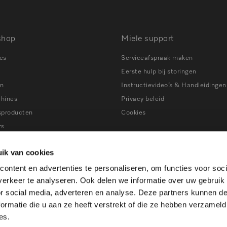
shop
Miele support
es
Serviceafspraak maken
Eerste hulp bij storingen
en
Instructievideo’s & Handleidingen
chines
Privacy beleid
sproducten
Cookies
rs
ns
Tips bij storingen
ik van cookies
ers
ontent en advertenties te personaliseren, om functies voor soci
en
erkeer te analyseren. Ook delen we informatie over uw gebruik
ines
or social media, adverteren en analyse. Deze partners kunnen 
atkasten
ormatie die u aan ze heeft verstrekt of die ze hebben verzameld
es.