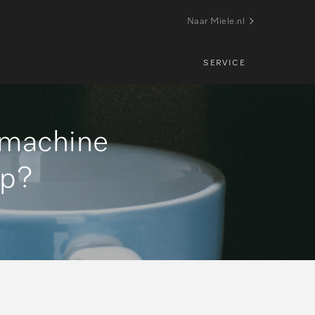
Naar Miele.nl
SERVICE
emachine
op?