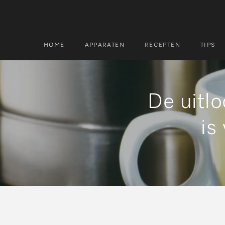
HOME
APPARATEN
RECEPTEN
TIPS
De uitl
Zoek
Zoek
is