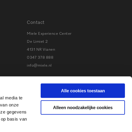
Contact
Miele Experience Center
De Limiet 2
4131 NR Vianen
0347 378 888
info@miele.nl
Volg Miele
Alle cookies toestaan
Bezoek
Bezoek
Bezoek
Visit
al media te
onze
onze
onze
our
 van onze
Alleen noodzakelijke cookies
Facebook
Instagram
Youtube
Pinterest
deze gegevens
 op basis van