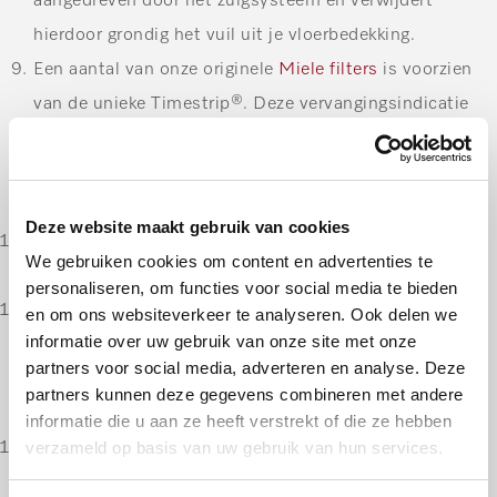
aangedreven door het zuigsysteem en verwijdert
hierdoor grondig het vuil uit je vloerbedekking.
Een aantal van onze originele
Miele filters
is voorzien
van de unieke Timestrip®
.
Deze vervangingsindicatie
wordt geactiveerd door de filter in de stofzuiger te
bevestigen en stevig op het pijltje te drukken. Kleurt
de strip rood, dan moet het filter worden vervangen.
Deze website maakt gebruik van cookies
Het airclean-filtersysteem filtert meer dan 99,9% van
We gebruiken cookies om content en advertenties te
de stofdeeltjes. Hygiënischer stofzuigen kan niet!
personaliseren, om functies voor social media te bieden
Het actief-air-clean-filter houdt stofdeeltjes tegen.
en om ons websiteverkeer te analyseren. Ook delen we
informatie over uw gebruik van onze site met onze
Ook hinderlijke geurtjes worden door dit filter
partners voor social media, adverteren en analyse. Deze
geabsorbeerd. Dir zorgt voor reukloze uitblaaslucht en
partners kunnen deze gegevens combineren met andere
is vooral aan te raden als je huisdieren hebt.
informatie die u aan ze heeft verstrekt of die ze hebben
verzameld op basis van uw gebruik van hun services.
Bij Miele kun je kiezen tussen drie verschillende
uitblaasfilters. Het
HEPA-air-clean-filter
filtert fijn