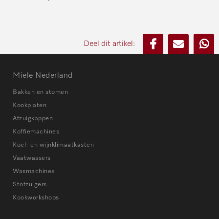
Deel dit artikel:
Miele Nederland
Bakken en stomen
Kookplaten
Afzuigkappen
Koffiemachines
Koel- en wijnklimaatkasten
Vaatwassers
Wasmachines
Stofzuigers
Kookworkshops