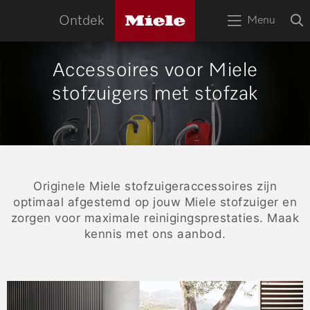
naa
Miele
O
Ontdek
Menu
logo
Open
z
bov
het
menu
HOME
Accessoires voor Miele
stofzuigers met stofzak
Zoek
Zoek
APPARATEN
RECEPTEN
SERVICE
Originele Miele stofzuigeraccessoires zijn
TIPS
optimaal afgestemd op jouw Miele stofzuiger en
zorgen voor maximale reinigingsprestaties. Maak
WOONINSPIRATIE
kennis met ons aanbod.