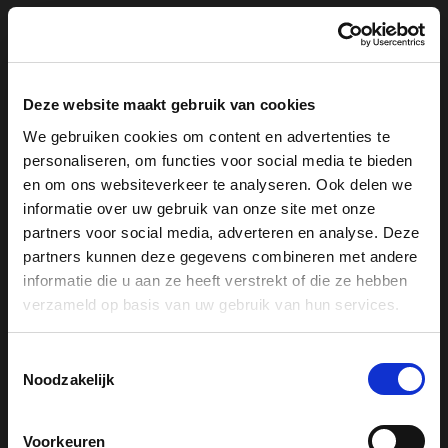
Kookplaten
Afzuigkappen
Koffiemachines
Koel- en wijnklimaatkasten
Deze website maakt gebruik van cookies
Vaatwassers
We gebruiken cookies om content en advertenties te
Wasmachines
personaliseren, om functies voor social media te bieden
Stofzuigers
en om ons websiteverkeer te analyseren. Ook delen we
Kookworkshops
informatie over uw gebruik van onze site met onze
partners voor social media, adverteren en analyse. Deze
partners kunnen deze gegevens combineren met andere
Online shop
informatie die u aan ze heeft verstrekt of die ze hebben
Accessoires
verzameld op basis van uw gebruik van hun services.
Drogers
Koelkasten
Toestemmingsselectie
Noodzakelijk
Koffiemachines
Reinigingsproducten
Stofzuigers
Voorkeuren